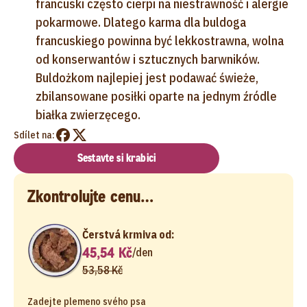
francuski często cierpi na niestrawność i alergie
pokarmowe. Dlatego karma dla buldoga
francuskiego powinna być lekkostrawna, wolna
od konserwantów i sztucznych barwników.
Buldożkom najlepiej jest podawać świeże,
zbilansowane posiłki oparte na jednym źródle
białka zwierzęcego.
Sdílet na:
Sestavte si krabici
Zkontrolujte cenu…
Čerstvá krmiva od:
45,54 Kč
/
den
53,58 Kč
Zadejte plemeno svého psa