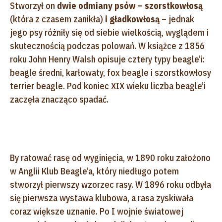
Stworzył on
dwie odmiany psów – szorstkowłosą
(która z czasem zanikła)
i gładkowłosą
– jednak
jego psy różniły się od siebie wielkością, wyglądem i
skutecznością podczas polowań. W książce z 1856
roku John Henry Walsh opisuje cztery typy beagle’i:
beagle średni, karłowaty, fox beagle i szorstkowłosy
terrier beagle. Pod koniec XIX wieku liczba beagle’i
zaczęła znacząco spadać.
By ratować rasę od wyginięcia, w 1890 roku założono
w Anglii Klub Beagle’a, który niedługo potem
stworzył pierwszy wzorzec rasy. W 1896 roku odbyła
się pierwsza wystawa klubowa, a rasa zyskiwała
coraz większe uznanie. Po I wojnie światowej