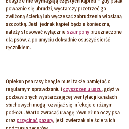
Beagle’e
nie wymagają częstych kąpieli
– gdy psiak
poważnie się ubrudzi, wystarczy przetrzeć go
zwilżoną ścierką lub wyczesać zabrudzenia włosianą
szczotką. Jeśli jednak kąpiel będzie konieczna,
należy stosować wyłącznie
szampony
przeznaczone
dla psów, a po umyciu dokładnie osuszyć sierść
ręcznikiem.
Opiekun psa rasy beagle musi także pamiętać o
regularnym sprawdzaniu i
czyszczeniu uszu
, gdyż w
pozbawionych wystarczającej wentylacji kanałach
słuchowych mogą rozwijać się infekcje o różnym
podłożu. Warto zwracać uwagę również na oczy psa
oraz
przycinać pazury
, jeśli zwierzak nie ściera ich
podczas spacerów.