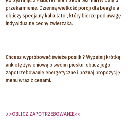
Korzystając z PsiBufet, nie trzeba też martwić się o
przekarmienie. Dzienną wielkość porcji dla beagle'a
obliczy specjalny kalkulator, który bierze pod uwagę
indywidualne cechy zwierzaka.
Chcesz wypróbować świeże posiłki? Wypełnij krótką
ankietę żywieniową o swoim piesku, oblicz jego
zapotrzebowanie energetyczne i poznaj propozycję
menu wraz z cenami.
>>OBLICZ ZAPOTRZEBOWANIE<<