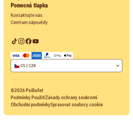
Pomocná tlapka
Kontaktujte nás
Centrum nápovědy
CS | CZK
©
2026
PsiBufet
Podmínky Použití
Zásady ochrany soukromí
Obchodní podmínky
Spravovat soubory cookie