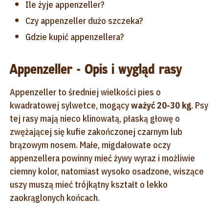
Ile żyje appenzeller?
Czy appenzeller dużo szczeka?
Gdzie kupić appenzellera?
Appenzeller - Opis i wygląd rasy
Appenzeller to średniej wielkości pies o
kwadratowej sylwetce, mogący
ważyć 20-30 kg
. Psy
tej rasy mają nieco klinowatą, płaską głowę o
zwężającej się kufie zakończonej czarnym lub
brązowym nosem. Małe, migdałowate oczy
appenzellera powinny mieć żywy wyraz i możliwie
ciemny kolor, natomiast wysoko osadzone, wiszące
uszy muszą mieć trójkątny kształt o lekko
zaokrąglonych końcach.