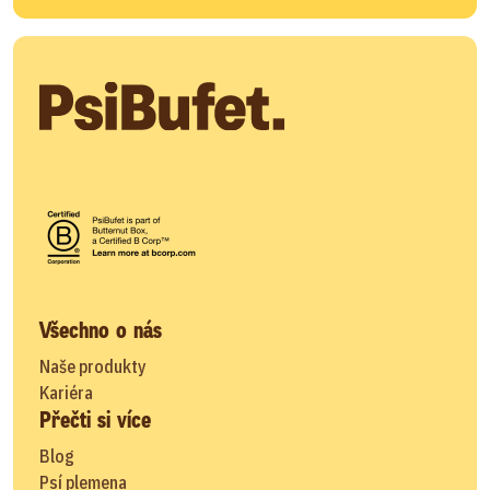
Všechno o nás
Naše produkty
Kariéra
Přečti si více
Blog
Psí plemena