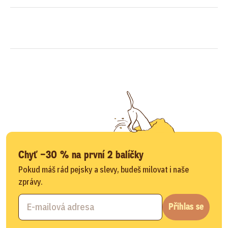
Chyť −30 % na první 2 balíčky
Pokud máš rád pejsky a slevy, budeš milovat i naše
zprávy.
Přihlas se