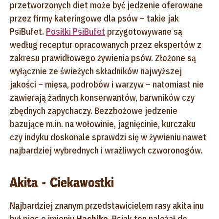
przetworzonych diet może być jedzenie oferowane
przez firmy kateringowe dla psów – takie jak
PsiBufet.
Posiłki PsiBufet
przygotowywane są
według receptur opracowanych przez ekspertów z
zakresu prawidłowego żywienia psów. Złożone są
wyłącznie ze świeżych składników najwyższej
jakości – mięsa, podrobów i warzyw – natomiast nie
zawierają żadnych konserwantów, barwników czy
zbędnych zapychaczy. Bezzbożowe jedzenie
bazujące m.in. na wołowinie, jagnięcinie, kurczaku
czy indyku doskonale sprawdzi się w żywieniu nawet
najbardziej wybrednych i wrażliwych czworonogów.
Akita - Ciekawostki
Najbardziej znanym przedstawicielem rasy akita inu
był pies o imieniu
Hachiko
. Psiak ten należał do