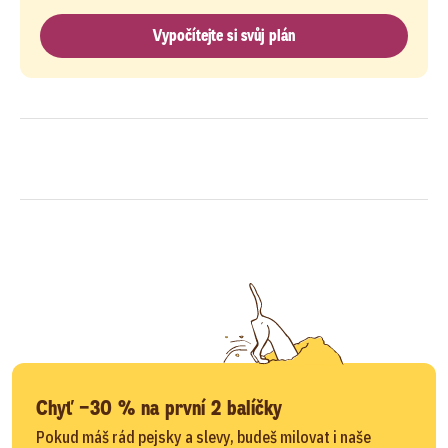
Vypočítejte si svůj plán
Chyť −30 % na první 2 balíčky
Pokud máš rád pejsky a slevy, budeš milovat i naše