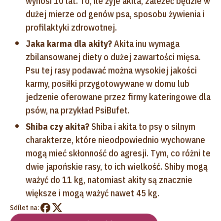
wynosi 10 lat. To, ile żyje akita, zależeć będzie w
dużej mierze od genów psa, sposobu żywienia i
profilaktyki zdrowotnej.
Jaka karma dla akity?
Akita inu wymaga
zbilansowanej diety o dużej zawartości mięsa.
Psu tej rasy podawać można wysokiej jakości
karmy, posiłki przygotowywane w domu lub
jedzenie oferowane przez firmy kateringowe dla
psów, na przykład PsiBufet.
Shiba czy akita?
Shiba i akita to psy o silnym
charakterze, które nieodpowiednio wychowane
mogą mieć skłonność do agresji. Tym, co różni te
dwie japońskie rasy, to ich wielkość. Shiby mogą
ważyć do 11 kg, natomiast akity są znacznie
większe i mogą ważyć nawet 45 kg.
Sdílet na: