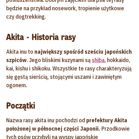
będzie na przykład nosework, tropienie użytkowe
czy dogtrekking.
Akita - Historia rasy
Akita inu to
największy spośród sześciu japońskich
szpiców
. Jego bliskimi kuzynami są
shiba
, hokkaido,
kai, kishu i shikoku. Wszystkie te rasy charakteryzują
się gęstą sierścią, stojącymi uszami i zawiniętym
ogonem.
Początki
Nazwa rasy akita inu pochodzi od
prefektury Akita
położonej w północnej części Japonii.
Przodkowie
tych psów przybyli na wyspy japońskie