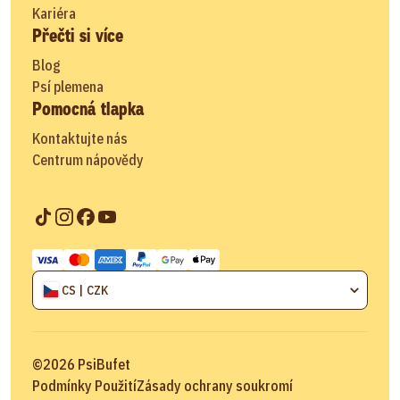
Kariéra
Přečti si více
Blog
Psí plemena
Pomocná tlapka
Kontaktujte nás
Centrum nápovědy
CS | CZK
©
2026
PsiBufet
Podmínky Použití
Zásady ochrany soukromí