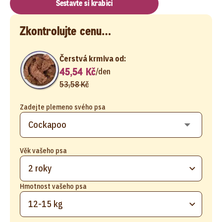
Sestavte si krabici
Zkontrolujte cenu…
Čerstvá krmiva od:
45,54 Kč
/
den
53,58 Kč
Zadejte plemeno svého psa
Věk vašeho psa
2 roky
Hmotnost vašeho psa
12-15 kg