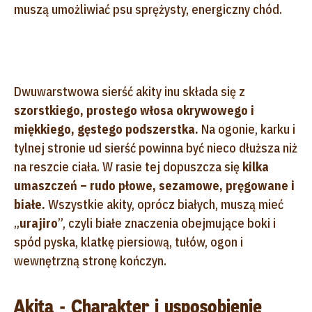
muszą umożliwiać psu sprężysty, energiczny chód.
Dwuwarstwowa sierść akity inu składa się z
szorstkiego, prostego włosa okrywowego i
miękkiego, gęstego podszerstka.
Na ogonie, karku i
tylnej stronie ud sierść powinna być nieco dłuższa niż
na reszcie ciała. W rasie tej dopuszcza się
kilka
umaszczeń – rudo płowe, sezamowe, pręgowane i
białe.
Wszystkie akity, oprócz białych, muszą mieć
„
urajiro
”, czyli białe znaczenia obejmujące boki i
spód pyska, klatkę piersiową, tułów, ogon i
wewnętrzną stronę kończyn.
Akita - Charakter i usposobienie