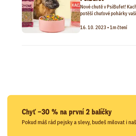
Nové chutě v PsiBufet! Kach
potěší chuťové pohárky vaši
16. 10. 2023 • 1m čtení
Chyť −30 % na první 2 balíčky
Pokud máš rád pejsky a slevy, budeš milovat i naš