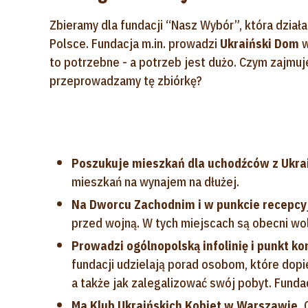
Zbieramy dla fundacji “Nasz Wybór”, która dział
Polsce. Fundacja m.in. prowadzi
Ukraiński Dom
w
to potrzebne - a potrzeb jest dużo. Czym zajmuj
przeprowadzamy tę zbiórkę?
Poszukuje mieszkań dla uchodźców z Ukra
mieszkań na wynajem na dłużej.
Na Dworcu Zachodnim i w punkcie recepc
przed wojną. W tych miejscach są obecni wol
Prowadzi ogólnopolską infolinię i punkt k
fundacji udzielają porad osobom, które dopier
a także jak zalegalizować swój pobyt. Funda
Ma Klub Ukraińskich Kobiet w Warszawie.
C