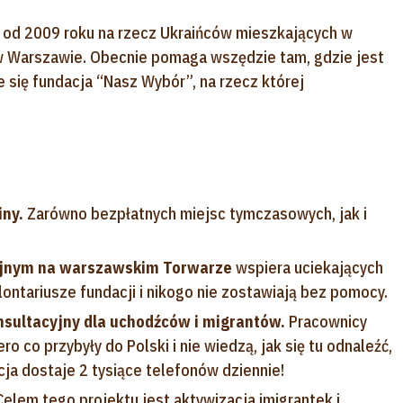
a od 2009 roku na rzecz Ukraińców mieszkających w
 Warszawie. Obecnie pomaga wszędzie tam, gdzie jest
e się fundacja “Nasz Wybór”, na rzecz której
iny.
Zarówno bezpłatnych miejsc tymczasowych, jak i
yjnym na warszawskim Torwarze
wspiera uciekających
ontariusze fundacji i nikogo nie zostawiają bez pomocy.
onsultacyjny dla uchodźców i migrantów.
Pracownicy
o co przybyły do Polski i nie wiedzą, jak się tu odnaleźć,
cja dostaje 2 tysiące telefonów dziennie!
elem tego projektu jest aktywizacja imigrantek i