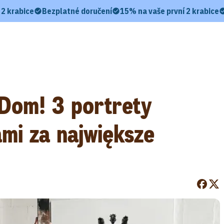
 2 krabice
Bezplatné doručení
15% na vaše první 2 krabice
 Dom! 3 portrety
mi za największe