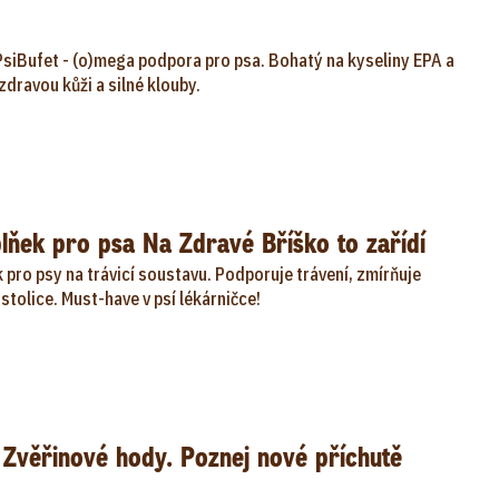
siBufet - (o)mega podpora pro psa. Bohatý na kyseliny EPA a
zdravou kůži a silné klouby.
lňek pro psa Na Zdravé Bříško to zařídí
 pro psy na trávicí soustavu. Podporuje trávení, zmírňuje
stolice. Must-have v psí lékárničce!
 Zvěřinové hody. Poznej nové příchutě