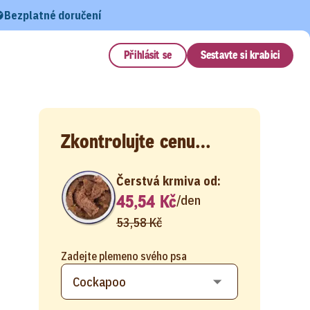
Bezplatné doručení
Přihlásit se
Sestavte si krabici
Zkontrolujte cenu…
Čerstvá krmiva od:
45,54 Kč
/
den
53,58 Kč
Zadejte plemeno svého psa