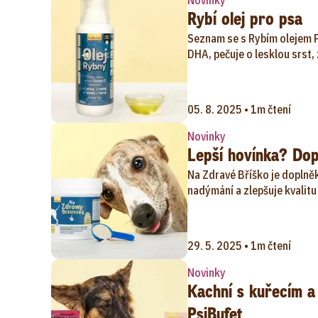
Novinky
Rybí olej pro psa
Seznam se s Rybím olejem P
DHA, pečuje o lesklou srst, 
05. 8. 2025 • 1m čtení
Novinky
Lepší hovínka? Dop
Na Zdravé Bříško je doplněk
nadýmání a zlepšuje kvalitu 
29. 5. 2025 • 1m čtení
Novinky
Kachní s kuřecím a
PsiBufet