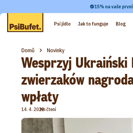
15% na vaše první
Psí jídlo
Jak to funguje
Blog
Domů
Novinky
Wesprzyj Ukraiński
zwierzaków nagroda
wpłaty
•
14. 4. 2022
1m čtení