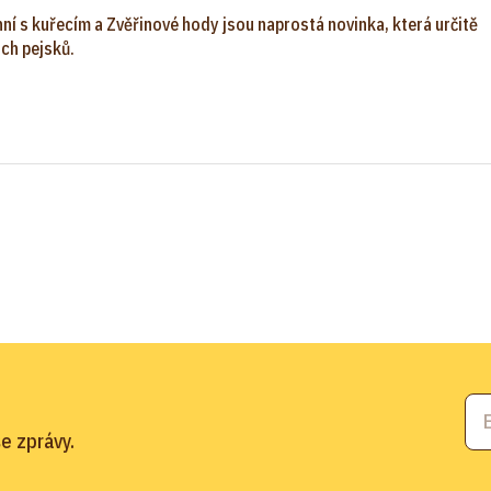
ní s kuřecím a Zvěřinové hody jsou naprostá novinka, která určitě
ch pejsků.
e zprávy.