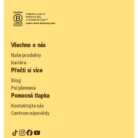
Všechno o nás
Naše produkty
Kariéra
Přečti si více
Blog
Psí plemena
Pomocná tlapka
Kontaktujte nás
Centrum nápovědy