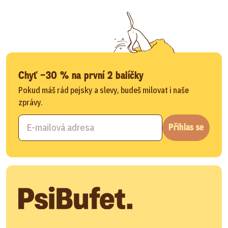
Chyť −30 % na první 2 balíčky
Pokud máš rád pejsky a slevy, budeš milovat i naše
zprávy.
Přihlas se