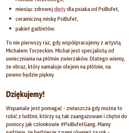
miesiąc zdrowej
diety
dla psiaka od PsiBufet,
ceramiczną miskę PsiBufet,
pakiet gadżetów.
To nie pierwszy raz, gdy
współpracujemy
z artystą
Michałem Torzeckim. Michał jest specjalistą od
uwieczniania na płótnie zwierzaków. Dlatego wiemy,
że obraz, który namaluje olejem na płótnie, na
pewno będzie piękny.
Dziękujemy!
Wspaniale jest pomagać - zwłaszcza gdy można to
robić z ludźmi, którzy są tak zaangażowani i chętni do
pomocy jak członkowie #PsiBufetGang. Mamy
nadzieję, że będziecie z nami również za rok -