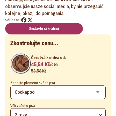
obserwujcie nasze social media, by nie przegapić
kolejnej okazji do pomagania!
Sdílet na:
Sestavte si krabici
Zkontrolujte cenu…
Čerstvá krmiva od:
45,54 Kč
/
den
53,58 Kč
Zadejte plemeno svého psa
Věk vašeho psa
2 roky