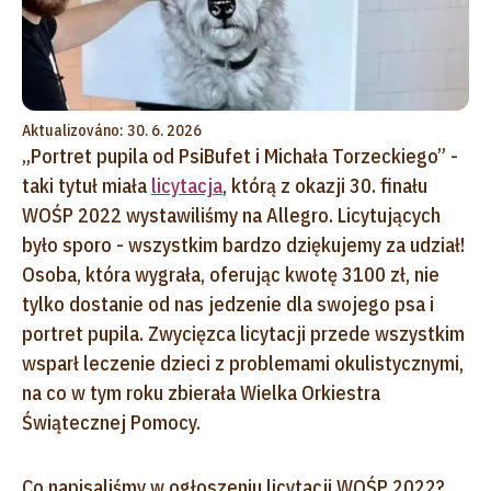
Aktualizováno: 30. 6. 2026
„Portret pupila od PsiBufet i Michała Torzeckiego” -
taki tytuł miała
licytacja
, którą z okazji 30. finału
WOŚP 2022 wystawiliśmy na Allegro. Licytujących
było sporo - wszystkim bardzo dziękujemy za udział!
Osoba, która wygrała, oferując kwotę 3100 zł, nie
tylko dostanie od nas jedzenie dla swojego psa i
portret pupila. Zwycięzca licytacji przede wszystkim
wsparł leczenie dzieci z problemami okulistycznymi,
na co w tym roku zbierała Wielka Orkiestra
Świątecznej Pomocy.
Co napisaliśmy w ogłoszeniu licytacji WOŚP 2022?