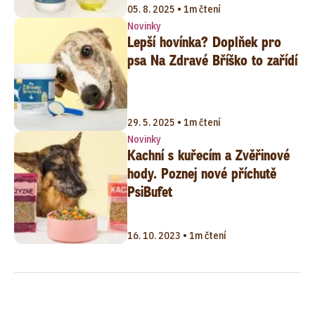
05. 8. 2025 • 1m čtení
Novinky
Lepší hovínka? Doplňek pro
psa Na Zdravé Bříško to zařídí
29. 5. 2025 • 1m čtení
Novinky
Kachní s kuřecím a Zvěřinové
hody. Poznej nové příchutě
PsiBufet
16. 10. 2023 • 1m čtení