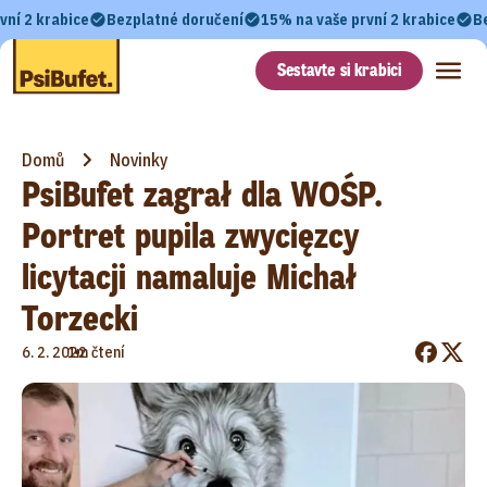
vní 2 krabice
Bezplatné doručení
15% na vaše první 2 krabice
B
Sestavte si krabici
Domů
Novinky
PsiBufet zagrał dla WOŚP.
Portret pupila zwycięzcy
licytacji namaluje Michał
Torzecki
•
6. 2. 2022
1m čtení