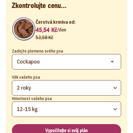
Zkontrolujte cenu…
Čerstvá krmiva od:
45,54 Kč
/
den
53,58 Kč
Zadejte plemeno svého psa
Věk vašeho psa
2 roky
Hmotnost vašeho psa
12-15 kg
Vypočítejte si svůj plán