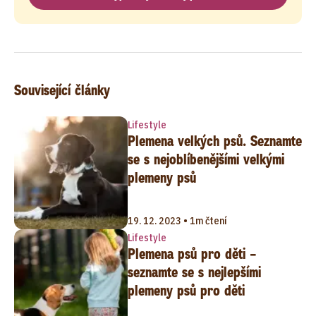
Související články
Lifestyle
Plemena velkých psů. Seznamte
se s nejoblíbenějšími velkými
plemeny psů
19. 12. 2023 • 1m čtení
Lifestyle
Plemena psů pro děti –
seznamte se s nejlepšími
plemeny psů pro děti