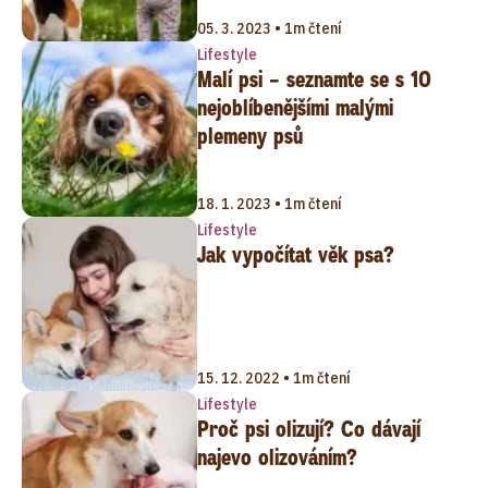
05. 3. 2023 • 1m čtení
Lifestyle
Malí psi – seznamte se s 10
nejoblíbenějšími malými
plemeny psů
18. 1. 2023 • 1m čtení
Lifestyle
Jak vypočítat věk psa?
15. 12. 2022 • 1m čtení
Lifestyle
Proč psi olizují? Co dávají
najevo olizováním?