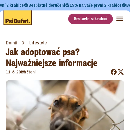
vní 2 krabice
Bezplatné doručení
15% na vaše první 2 krabice
B
Sestavte si krabici
Domů
Lifestyle
Jak adoptować psa?
Najważniejsze informacje
•
11. 6. 2025
1m čtení