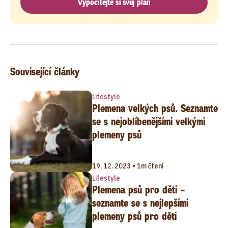
Vypočítejte si svůj plán
Související články
Lifestyle
Plemena velkých psů. Seznamte
se s nejoblíbenějšími velkými
plemeny psů
19. 12. 2023 • 1m čtení
Lifestyle
Plemena psů pro děti –
seznamte se s nejlepšími
plemeny psů pro děti