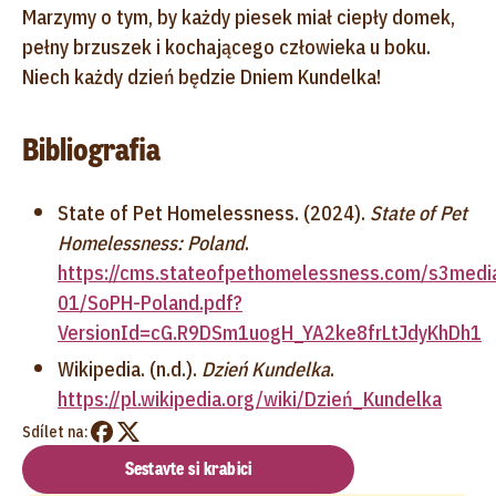
Marzymy o tym, by każdy piesek miał ciepły domek,
pełny brzuszek i kochającego człowieka u boku.
Niech każdy dzień będzie Dniem Kundelka!
Bibliografia
State of Pet Homelessness. (2024).
State of Pet
Homelessness: Poland
.
https://cms.stateofpethomelessness.com/s3medi
01/SoPH-Poland.pdf?
VersionId=cG.R9DSm1uogH_YA2ke8frLtJdyKhDh1
Wikipedia. (n.d.).
Dzień Kundelka
.
https://pl.wikipedia.org/wiki/Dzień_Kundelka
Sdílet na:
Sestavte si krabici