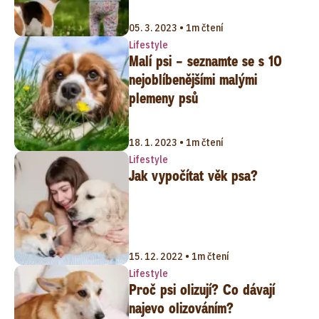
05. 3. 2023 • 1m čtení
Lifestyle
Malí psi – seznamte se s 10
nejoblíbenějšími malými
plemeny psů
18. 1. 2023 • 1m čtení
Lifestyle
Jak vypočítat věk psa?
15. 12. 2022 • 1m čtení
Lifestyle
Proč psi olizují? Co dávají
najevo olizováním?