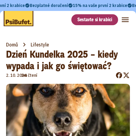
vní 2 krabice
Bezplatné doručení
15% na vaše první 2 krabice
B
Sestavte si krabici
Domů
Lifestyle
Dzień Kundelka 2025 – kiedy
wypada i jak go świętować?
•
2. 10. 2024
1m čtení