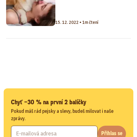
15. 12. 2022 • 1m čtení
Chyť −30 % na první 2 balíčky
Pokud máš rád pejsky a slevy, budeš milovat i naše
zprávy.
Přihlas se