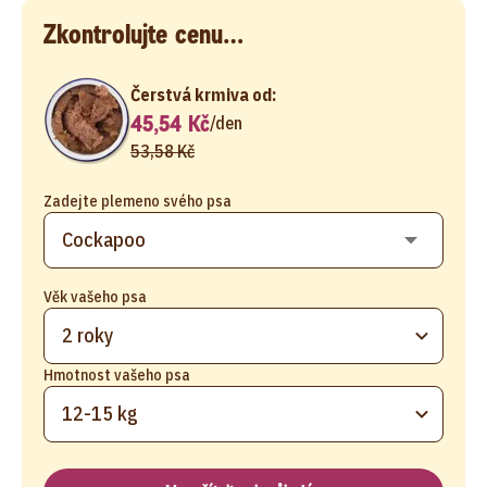
Zkontrolujte cenu…
Čerstvá krmiva od:
45,54 Kč
/
den
53,58 Kč
Zadejte plemeno svého psa
Věk vašeho psa
2 roky
Hmotnost vašeho psa
12-15 kg