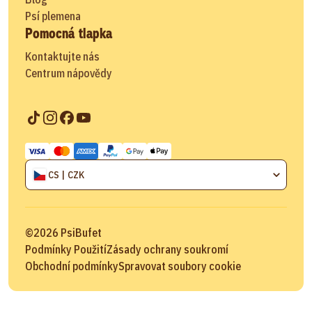
Psí plemena
Pomocná tlapka
Kontaktujte nás
Centrum nápovědy
CS | CZK
©
2026
PsiBufet
Podmínky Použití
Zásady ochrany soukromí
Obchodní podmínky
Spravovat soubory cookie