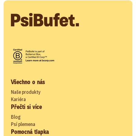
Všechno o nás
Naše produkty
Kariéra
Přečti si více
Blog
Psí plemena
Pomocná tlapka