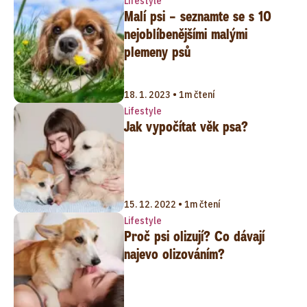
Lifestyle
Malí psi – seznamte se s 10
nejoblíbenějšími malými
plemeny psů
18. 1. 2023 • 1m čtení
Lifestyle
Jak vypočítat věk psa?
15. 12. 2022 • 1m čtení
Lifestyle
Proč psi olizují? Co dávají
najevo olizováním?