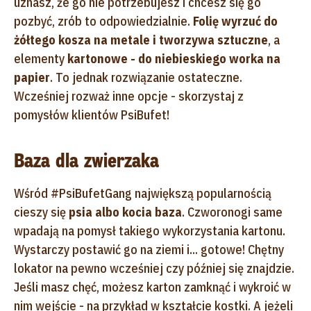
uznasz, że go nie potrzebujesz i chcesz się go
pozbyć, zrób to odpowiedzialnie.
Folię wyrzuć do
żółtego kosza na metale i tworzywa sztuczne
, a
elementy
kartonowe - do niebieskiego worka na
papier
. To jednak rozwiązanie ostateczne.
Wcześniej rozważ inne opcje - skorzystaj z
pomysłów klientów PsiBufet!
Baza dla zwierzaka
Wśród #PsiBufetGang największą popularnością
cieszy się
psia albo kocia baza
. Czworonogi same
wpadają na pomysł takiego wykorzystania kartonu.
Wystarczy postawić go na ziemi i... gotowe! Chętny
lokator na pewno wcześniej czy później się znajdzie.
Jeśli masz chęć, możesz karton zamknąć i wykroić w
nim wejście - na przykład w kształcie kostki. A jeżeli