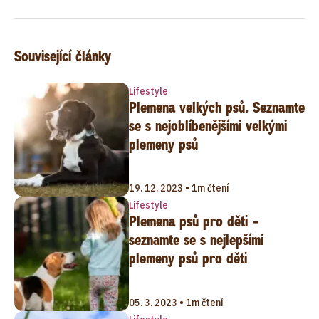
Související články
Lifestyle
Plemena velkých psů. Seznamte
se s nejoblíbenějšími velkými
plemeny psů
19. 12. 2023 • 1m čtení
Lifestyle
Plemena psů pro děti –
seznamte se s nejlepšími
plemeny psů pro děti
05. 3. 2023 • 1m čtení