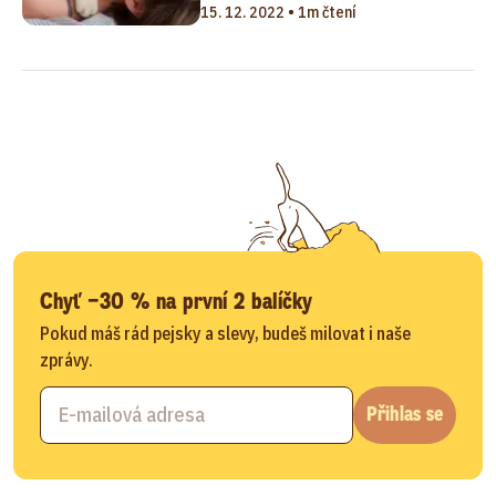
15. 12. 2022 • 1m čtení
Chyť −30 % na první 2 balíčky
Pokud máš rád pejsky a slevy, budeš milovat i naše
zprávy.
Přihlas se