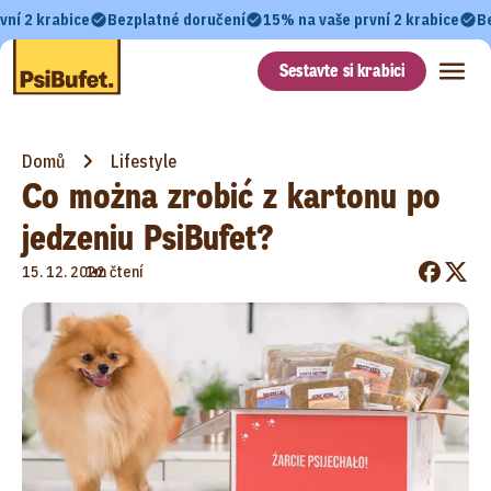
vní 2 krabice
Bezplatné doručení
15% na vaše první 2 krabice
B
Sestavte si krabici
Domů
Lifestyle
Co można zrobić z kartonu po
jedzeniu PsiBufet?
•
15. 12. 2022
1m čtení