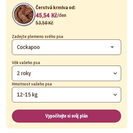
Čerstvá krmiva od:
45,54 Kč
/
den
53,58 Kč
Zadejte plemeno svého psa
Věk vašeho psa
2 roky
Hmotnost vašeho psa
12-15 kg
Vypočítejte si svůj plán