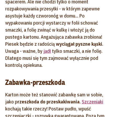
spacerem. Ale nie chodzi tylko o moment
rozpakowywania przesyłki - w którym zapewne
asystuje każdy czworonóg w domu... Po
wypakowaniu porcji wystarczy w folii schować
smaczki, a folię zwinąć w kulkę i włożyć ją do
pustego kartonu. Angażująca zabawka zrobiona!
Piesek będzie z radością
wyciągał pyszne kąski
.
Uwaga - ważne, by
jadł
tylko smaczki, a nie folię.
Dlatego musi się tym zajmować wyłącznie pod
kontrolą opiekuna.
Zabawka-przeszkoda
Karton może też stanowić zabawkę sam w sobie,
jako p
rzeszkoda do przeskakiwania
.
Szczeniaki
kochają takie rzeczy! Postaw pudło, wpuść
szczeniaczki - rozrywka gwarantowana. Poza tym