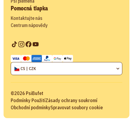
Psí plemena
Pomocná tlapka
Kontaktujte nás
Centrum nápovědy
CS | CZK
©
2026
PsiBufet
Podmínky Použití
Zásady ochrany soukromí
Obchodní podmínky
Spravovat soubory cookie