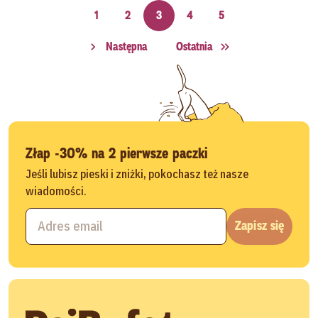
1
2
3
4
5
Następna
Ostatnia
Złap -30% na 2 pierwsze paczki
Jeśli lubisz pieski i zniżki, pokochasz też nasze
wiadomości.
Zapisz się