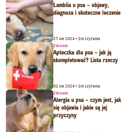
Lamblia u psa – objawy,
diagnoza i skuteczne leczenie
27 sie 2024 • 1m czytania
Zdrowie
Apteczka dla psa – jak ją
skompletować? Lista rzeczy
02 sie 2024 • 1m czytania
Zdrowie
Alergia u psa – czym jest, jak
się objawia i jakie są jej
przyczyny