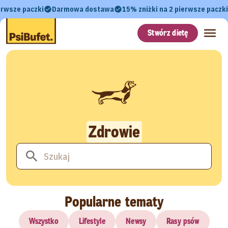
erwsze paczki
Darmowa dostawa
15% zniżki na 2 pierwsze paczki
Stwórz dietę
Zdrowie
Popularne tematy
Wszystko
Lifestyle
Newsy
Rasy psów