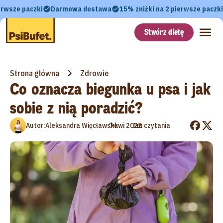
erwsze paczki
Darmowa dostawa
15% zniżki na 2 pierwsze paczki
Stwórz dietę
Strona główna
Zdrowie
Co oznacza biegunka u psa i jak
sobie z nią poradzić?
•
•
Autor:
Aleksandra Więcławska
7 kwi 2022
1m czytania