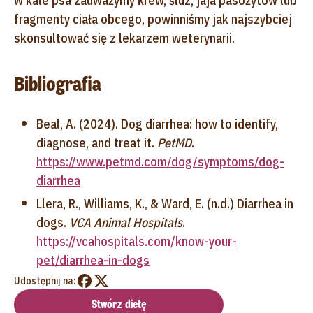
w kale psa zauważymy krew, śluz, jaja pasożytów lub
fragmenty ciała obcego, powinniśmy jak najszybciej
skonsultować się z lekarzem weterynarii.
Bibliografia
Beal, A. (2024). Dog diarrhea: how to identify,
diagnose, and treat it.
PetMD
.
https://www.petmd.com/dog/symptoms/dog-
diarrhea
Llera, R., Williams, K., & Ward, E. (n.d.) Diarrhea in
dogs.
VCA Animal Hospitals
.
https://vcahospitals.com/know-your-
pet/diarrhea-in-dogs
Udostępnij na:
Stwórz dietę