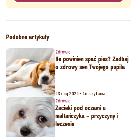
Podobne artykuły
Zdrowie
Ile powinien spać pies? Zadbaj
o zdrowy sen Twojego pupila
23 maj 2025 • 1m czytania
Zdrowie
Zacieki pod oczami u
maltańczyka – przyczyny i
leczenie