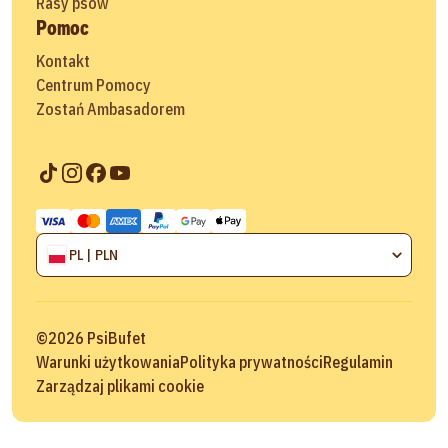
Rasy psów
Pomoc
Kontakt
Centrum Pomocy
Zostań Ambasadorem
PL | PLN
©
2026
PsiBufet
Warunki użytkowania
Polityka prywatności
Regulamin
Zarządzaj plikami cookie