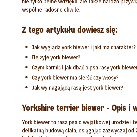
nie tylko pełne wdzięku, ale także bardzo przy
wspólne radosne chwile.
Z tego artykułu dowiesz się:
Jak wygląda york biewer i jaki ma charakter?
Ile żyje york biewer?
Czym karmić i jak dbać o psa rasy york biewe
Czy york biewer ma sierść czy włosy?
Jak wymagającą rasą jest york biewer?
Yorkshire terrier biewer - Opis i 
York biewer to rasa psa o wyjątkowej urodzie i
delikatną budową ciała, osiągając zazwyczaj
od 