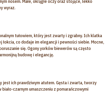
nym nosem. Małe, okrągłe oczy oraz stojące, lekko
y wyraz.
onalnym tułowiem, który jest zwarty i zgrabny. Ich klatka
j łokcia, co dodaje im elegancji i pewności siebie. Mocne,
poruszanie się. Ogony yorków biewerów są często
harmonijną budowę i elegancję.
y jest ich prawdziwym atutem. Gęsta i zwarta, tworzy
e w biało-czarnym umaszczeniu z pomarańczowymi