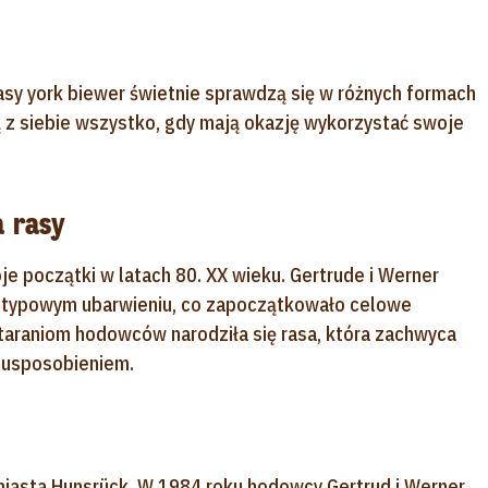
rasy york biewer świetnie sprawdzą się w różnych formach
ją z siebie wszystko, gdy mają okazję wykorzystać swoje
a rasy
je początki w latach 80. XX wieku. Gertrude i Werner
ietypowym ubarwieniu, co zapoczątkowało celowe
staraniom hodowców narodziła się rasa, która zachwyca
m usposobieniem.
 miasta Hunsrück. W 1984 roku hodowcy Gertrud i Werner