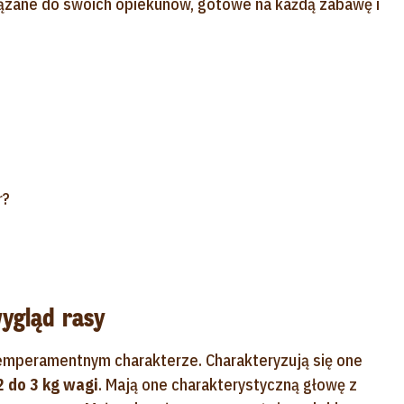
wiązane do swoich opiekunów, gotowe na każdą zabawę i
r?
wygląd rasy
 temperamentnym charakterze. Charakteryzują się one
2 do 3 kg wagi
. Mają one charakterystyczną głowę z