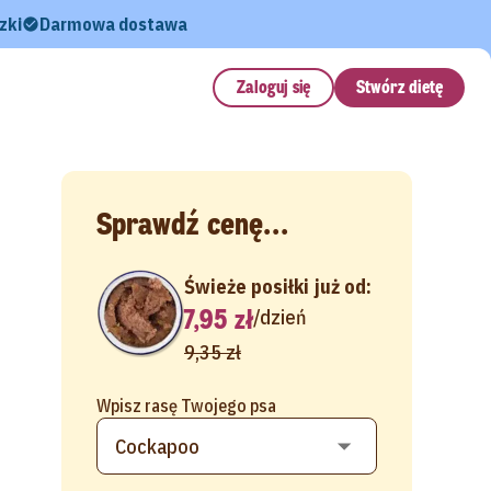
zki
Darmowa dostawa
Zaloguj się
Stwórz dietę
Sprawdź cenę...
Świeże posiłki już od:
7,95 zł
/
dzień
9,35 zł
Wpisz rasę Twojego psa