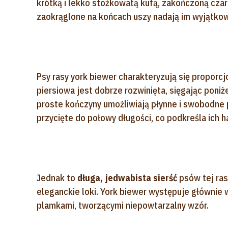
krótką i lekko stożkowatą kufą, zakończoną czar
zaokrąglone na końcach uszy nadają im wyjątkow
Psy rasy york biewer charakteryzują się proporcj
piersiowa jest dobrze rozwinięta, sięgając poniże
proste kończyny umożliwiają płynne i swobodne 
przycięte do połowy długości, co podkreśla ich 
Jednak to
długa, jedwabista sierść
psów tej ras
eleganckie loki. York biewer występuje główni
plamkami, tworzącymi niepowtarzalny wzór.