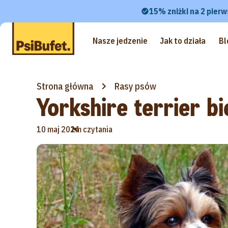
15% zniżki na 2 pierw
Nasze jedzenie
Jak to działa
Bl
Strona główna
Rasy psów
Yorkshire terrier b
•
10 maj 2024
1m czytania