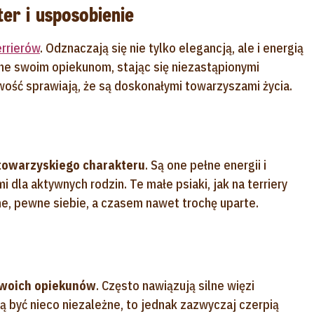
ter i usposobienie
errierów
. Odznaczają się nie tylko elegancją, ale i energią
dane swoim opiekunom, stając się niezastąpionymi
iwość sprawiają, że są doskonałymi towarzyszami życia.
towarzyskiego charakteru
. Są one pełne energii i
 dla aktywnych rodzin. Te małe psiaki, jak na terriery
ne, pewne siebie, a czasem nawet trochę uparte.
swoich opiekunów
. Często nawiązują silne więzi
gą być nieco niezależne, to jednak zazwyczaj czerpią