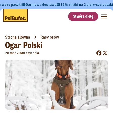
erwsze paczki
Darmowa dostawa
15% zniżki na 2 pierwsze paczki
Stwórz dietę
Strona główna
Rasy psów
Ogar Polski
•
28 mar 2025
1m czytania