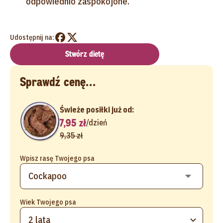
odpowiednio zaspokojone.
Udostępnij na:
Stwórz dietę
Sprawdź cenę...
Świeże posiłki już od:
7,95 zł
/
dzień
9,35 zł
Wpisz rasę Twojego psa
Wiek Twojego psa
2 lata