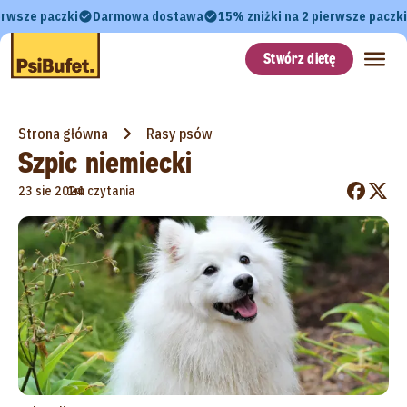
erwsze paczki
Darmowa dostawa
15% zniżki na 2 pierwsze paczki
Stwórz dietę
Strona główna
Rasy psów
Szpic niemiecki
•
23 sie 2024
1m czytania