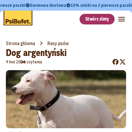
erwsze paczki
Darmowa dostawa
15% zniżki na 2 pierwsze paczki
Stwórz dietę
Strona główna
Rasy psów
Dog argentyński
•
9 kwi 2024
1m czytania