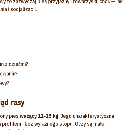
owy to zazwyczaj pies przyjazny i towarzyski, choć — jak
 i socjalizacji.
in z dziećmi?
howaniu?
rowy?
ląd rasy
iony pies
ważący 11-15 kg
. Jego charakterystyczna
 profilem i bez wyraźnego stopu. Oczy są małe,