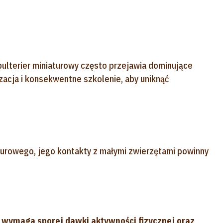
bulterier miniaturowy często przejawia dominujące
zacja i konsekwentne szkolenie, aby uniknąć
aturowego, jego kontakty z małymi zwierzętami powinny
y
wymaga sporej dawki aktywności fizycznej oraz