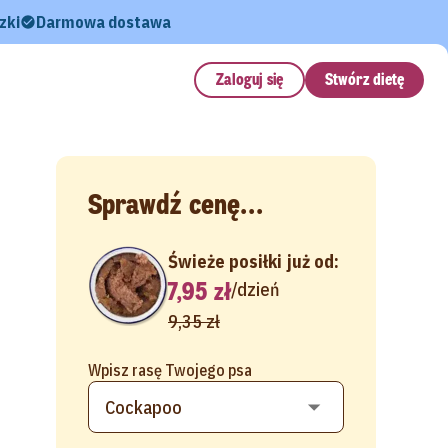
zki
Darmowa dostawa
Zaloguj się
Stwórz dietę
Sprawdź cenę...
Świeże posiłki już od:
7,95 zł
/
dzień
9,35 zł
Wpisz rasę Twojego psa