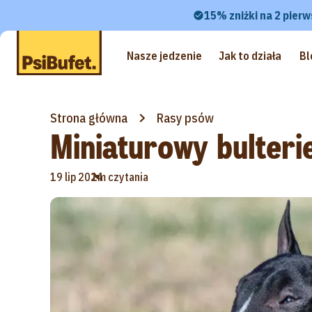
15% zniżki na 2 pierw
Nasze jedzenie
Jak to działa
Bl
Strona główna
Rasy psów
Miniaturowy bulteri
•
19 lip 2024
1m czytania