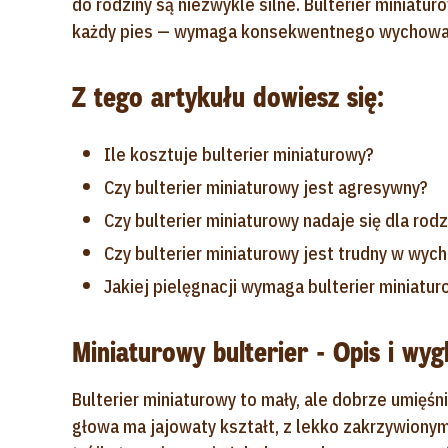
do rodziny są niezwykle silne. Bulterier miniatur
każdy pies — wymaga konsekwentnego wychowania
Z tego artykułu dowiesz się:
Ile kosztuje bulterier miniaturowy?
Czy bulterier miniaturowy jest agresywny?
Czy bulterier miniaturowy nadaje się dla rodz
Czy bulterier miniaturowy jest trudny w wyc
Jakiej pielęgnacji wymaga bulterier miniatu
Miniaturowy bulterier - Opis i wyg
Bulterier miniaturowy to mały, ale dobrze umięśn
głowa ma jajowaty kształt, z lekko zakrzywionym