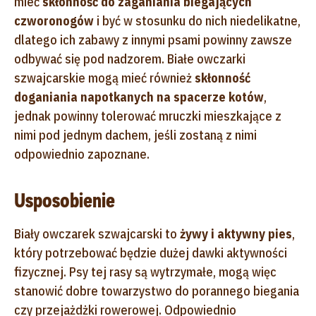
mieć
skłonność do zaganiania biegających
czworonogów
i być w stosunku do nich niedelikatne,
dlatego ich zabawy z innymi psami powinny zawsze
odbywać się pod nadzorem. Białe owczarki
szwajcarskie mogą mieć również
skłonność
do
ganiania napotkanych na spacerze kotów
,
jednak powinny tolerować mruczki mieszkające z
nimi pod jednym dachem, jeśli zostaną z nimi
odpowiednio zapoznane.
Usposobienie
Biały owczarek szwajcarski to
żywy i aktywny pies
,
który potrzebować będzie dużej dawki aktywności
fizycznej. Psy tej rasy są wytrzymałe, mogą więc
stanowić dobre towarzystwo do porannego biegania
czy przejażdżki rowerowej. Odpowiednio