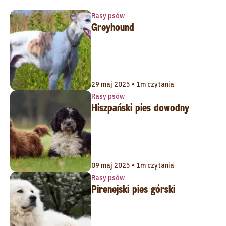
Rasy psów
Greyhound
29 maj 2025 • 1m czytania
Rasy psów
Hiszpański pies dowodny
09 maj 2025 • 1m czytania
Rasy psów
Pirenejski pies górski