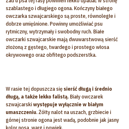
Zad u psa tej rasy powinien lekko opadać w stronę
szablastego i długiego ogona. Kończyny białego
owczarka szwajcarskiego są proste, równoległe i
dobrze umięśnione. Powinny umożliwiać psu
rytmiczny, wytrzymały i swobodny ruch. Białe
owczarki szwajcarskie mają dwuwarstwową sierść
złożoną z gęstego, twardego i prostego włosa
okrywowego oraz obfitego podszerstka.
W rasie tej dopuszcza się
sierść długą i średnio
długą, a także lekko falistą.
Biały owczarek
szwajcarski
występuje wyłącznie w białym
umaszczeniu
. Żółty nalot na uszach, grzbiecie i
górnej stronie ogona jest wadą, podobnie jak jasny
kolor nosa, warg i powiek.