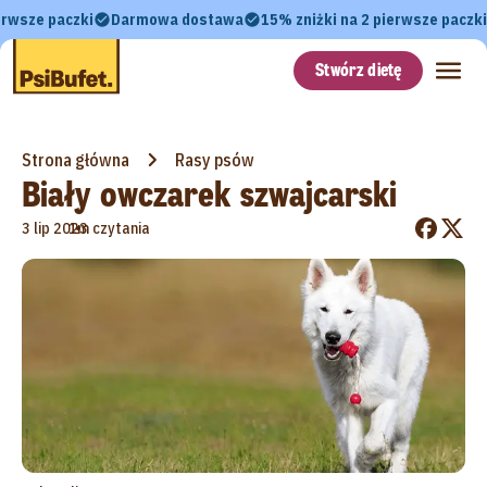
erwsze paczki
Darmowa dostawa
15% zniżki na 2 pierwsze paczki
Stwórz dietę
Strona główna
Rasy psów
Biały owczarek szwajcarski
•
3 lip 2023
1m czytania