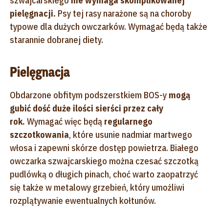
szwajcarskiego
nie wymaga skomplikowanej
pielęgnacji.
Psy tej rasy narażone są na choroby
typowe dla dużych owczarków. Wymagać będą także
starannie dobranej diety.
Pielęgnacja
Obdarzone obfitym podszerstkiem BOS-y
mogą
gubić dość duże ilości sierści przez cały
rok.
Wymagać więc będą
regularnego
szczotkowania
, które usunie nadmiar martwego
włosa i zapewni skórze dostęp powietrza. Białego
owczarka szwajcarskiego można czesać szczotką
pudlówką o długich pinach, choć warto zaopatrzyć
się także w metalowy grzebień, który umożliwi
rozplątywanie ewentualnych kołtunów.