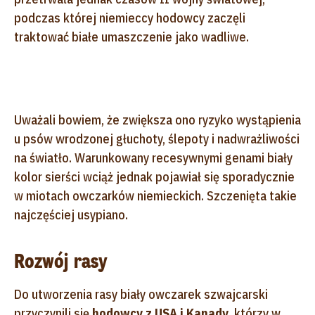
podczas której niemieccy hodowcy zaczęli
traktować białe umaszczenie jako wadliwe.
Uważali bowiem, że zwiększa ono ryzyko wystąpienia
u psów wrodzonej głuchoty, ślepoty i nadwrażliwości
na światło. Warunkowany recesywnymi genami biały
kolor sierści wciąż jednak pojawiał się sporadycznie
w miotach owczarków niemieckich. Szczenięta takie
najczęściej usypiano.
Rozwój rasy
Do utworzenia rasy biały owczarek szwajcarski
przyczynili się
hodowcy z USA i Kanady
, którzy w