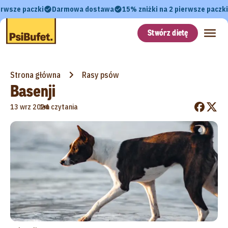
erwsze paczki
Darmowa dostawa
15% zniżki na 2 pierwsze paczki
Stwórz dietę
Strona główna
Rasy psów
Basenji
•
13 wrz 2024
1m czytania