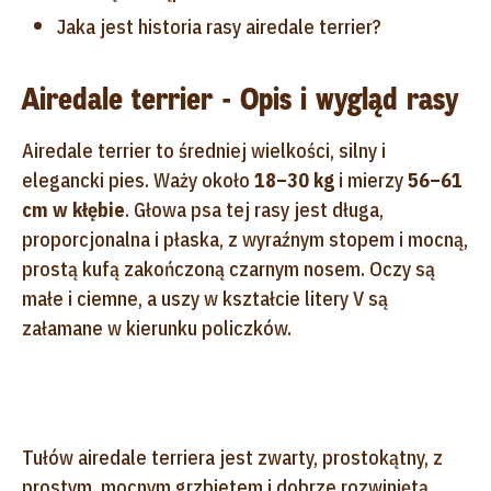
Jaka jest historia rasy airedale terrier?
Airedale terrier - Opis i wygląd rasy
Airedale terrier to średniej wielkości, silny i
elegancki pies. Waży około
18–30 kg
i mierzy
56–61
cm w kłębie
. Głowa psa tej rasy jest długa,
proporcjonalna i płaska, z wyraźnym stopem i mocną,
prostą kufą zakończoną czarnym nosem. Oczy są
małe i ciemne, a uszy w kształcie litery V są
załamane w kierunku policzków.
Tułów airedale terriera jest zwarty, prostokątny, z
prostym, mocnym grzbietem i dobrze rozwiniętą