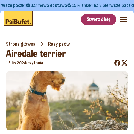
erwsze paczki
Darmowa dostawa
15% zniżki na 2 pierwsze paczki
Stwórz dietę
Strona główna
Rasy psów
Airedale terrier
•
15 lis 2024
1m czytania