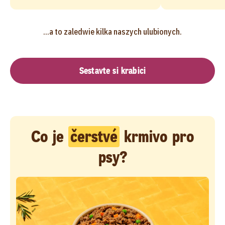
...a to zaledwie kilka naszych ulubionych.
Sestavte si krabici
Co je
čerstvé
krmivo pro
psy?