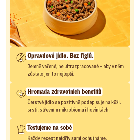
Opravdové jídlo. Bez fíglů.
Jemně vařené, ne ultrazpracované – aby v něm
zůstalo jen to nejlepší.
Hromada zdravotních benefitů
Čerstvé jídlo se pozitivně podepisuje na kůži,
srsti, střevním mikrobiomu i hovínkách.
Testujeme na sobě
Každý recept nejdřív sami ochutnáme,