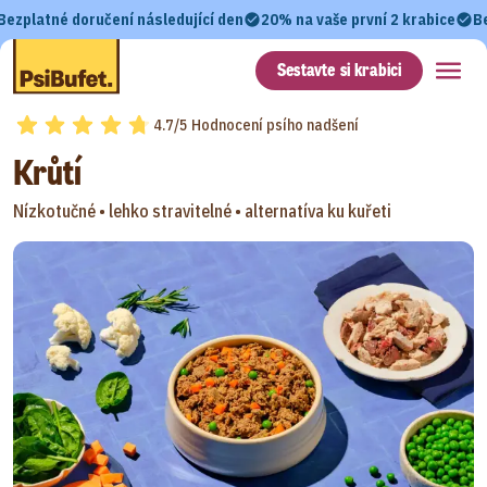
Bezplatné doručení následující den
20% na vaše první 2 krabice
B
Sestavte si krabici
4.7/5 Hodnocení psího nadšení
Krůtí
Nízkotučné •
lehko stravitelné •
alternatíva ku kuřeti