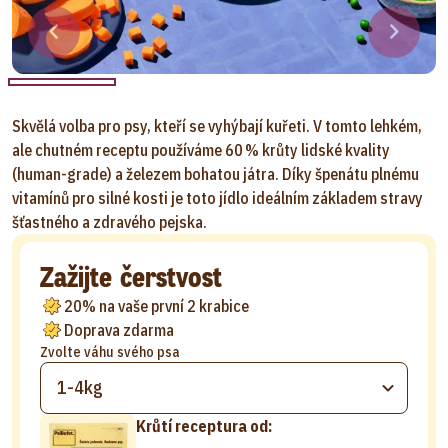
Skvělá volba pro psy, kteří se vyhýbají kuřeti. V tomto lehkém,
ale chutném receptu používáme 60 % krůty lidské kvality
(human-grade) a železem bohatou játra. Díky špenátu plnému
vitamínů pro silné kosti je toto jídlo ideálním základem stravy
šťastného a zdravého pejska.
Zažijte čerstvost
20% na vaše první 2 krabice
Doprava zdarma
Zvolte váhu svého psa
1-4kg
Krůtí receptura od: