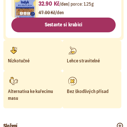
32.90 Kč
/den
| porce:
125g
47.00 Kč
/den
Sestavte si krabici
Nízkotučné
Lehce stravitelné
Alternativa ke kuřecímu
Bez škodlivých přísad
masu
Složení