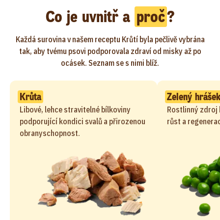
Co je uvnitř a
proč
?
Každá surovina v našem receptu Krůtí byla pečlivě vybrána
tak, aby tvému psovi podporovala zdraví od misky až po
ocásek. Seznam se s nimi blíž.
Krůta
Zelený hráše
Libové, lehce stravitelné bílkoviny
Rostlinný zdroj 
podporující kondici svalů a přirozenou
růst a regenerac
obranyschopnost.