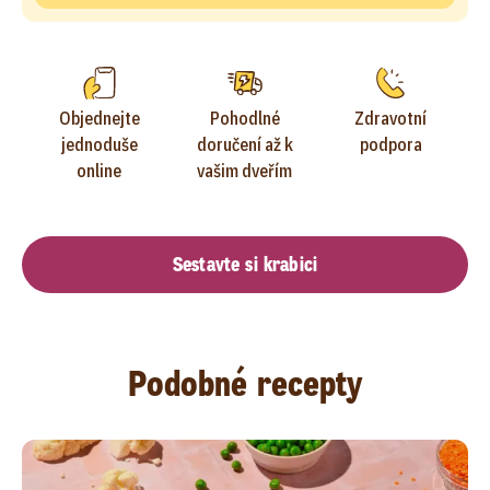
Objednejte
Pohodlné
Zdravotní
jednoduše
doručení až k
podpora
online
vašim dveřím
Sestavte si krabici
Podobné recepty