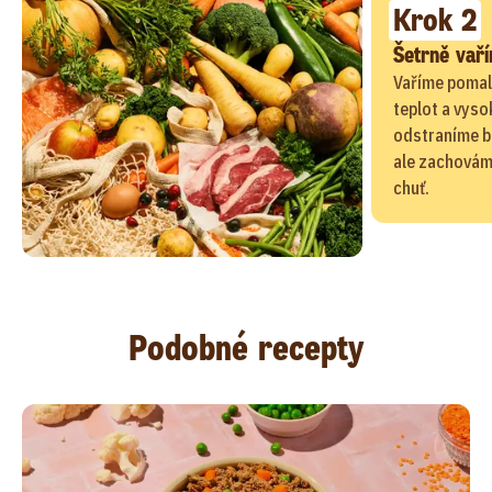
Krok 2
Šetrně vař
Vaříme pomal
teplot a vyso
odstraníme b
ale zachováme
chuť.
Podobné recepty