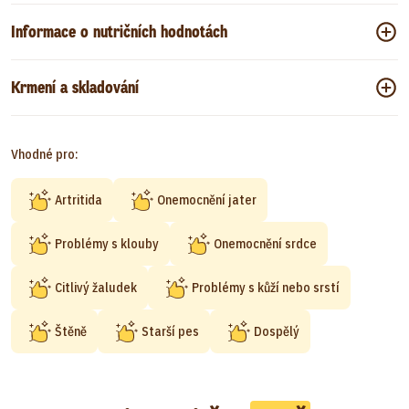
Informace o nutričních hodnotách
Krmení a skladování
Vhodné pro:
Artritida
Onemocnění jater
Problémy s klouby
Onemocnění srdce
Citlivý žaludek
Problémy s kůží nebo srstí
Štěně
Starší pes
Dospělý