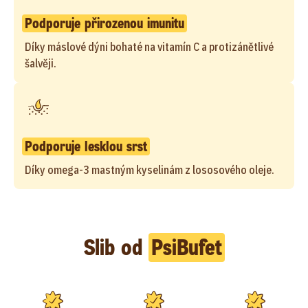
Podporuje přirozenou imunitu
Díky máslové dýni bohaté na vitamín C a protizánětlivé
šalvěji.
Podporuje lesklou srst
Díky omega-3 mastným kyselinám z lososového oleje.
Slib od
PsiBufet