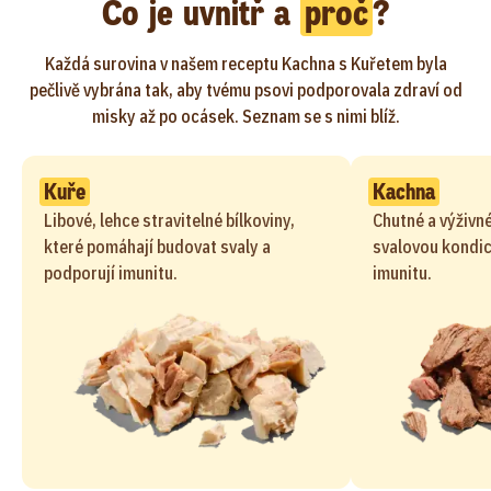
Co je uvnitř a
proč
?
Každá surovina v našem receptu Kachna s Kuřetem byla
pečlivě vybrána tak, aby tvému psovi podporovala zdraví od
misky až po ocásek. Seznam se s nimi blíž.
Kuře
Kachna
Libové, lehce stravitelné bílkoviny,
Chutné a výživné
které pomáhají budovat svaly a
svalovou kondic
podporují imunitu.
imunitu.