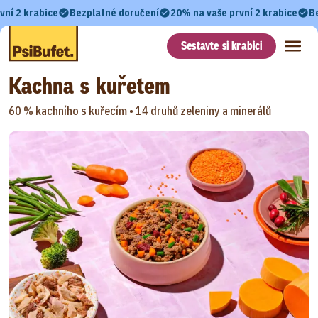
vní 2 krabice
Bezplatné doručení
20% na vaše první 2 krabice
B
Sestavte si krabici
Kachna s kuřetem
60 % kachního s kuřecím •
14 druhů zeleniny a minerálů