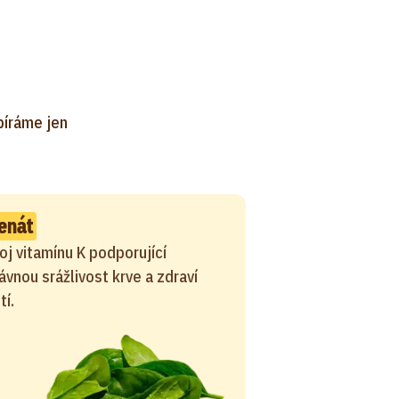
ybíráme jen
enát
oj vitamínu K podporující
ávnou srážlivost krve a zdraví
tí.