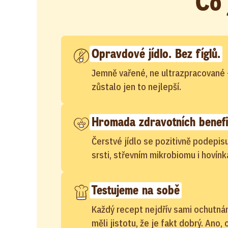
Co
Opravdové jídlo. Bez fíglů.
Jemně vařené, ne ultrazpracované 
zůstalo jen to nejlepší.
Hromada zdravotních benefi
Čerstvé jídlo se pozitivně podepisu
srsti, střevním mikrobiomu i hovínk
Testujeme na sobě
Každý recept nejdřív sami ochutn
měli jistotu, že je fakt dobrý. Ano,