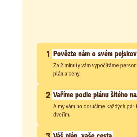
1
Povězte nám o svém pejskov
Za 2 minuty vám vypočítáme person
plán a ceny.
2
Vaříme podle plánu šitého na
A my vám ho doručíme každých pár 
dveřím.
3
Váš plán, vaše cesta