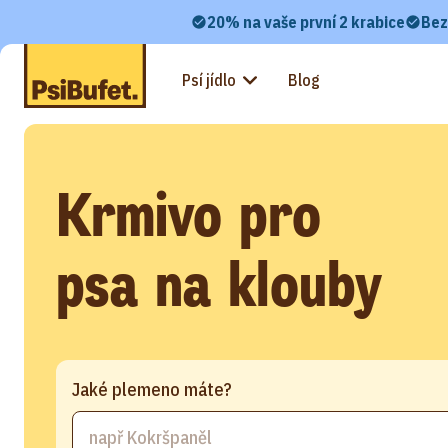
20% na vaše první 2 krabice
Bez
Psí jídlo
Blog
Krmivo pro
psa na klouby
Jaké plemeno máte?