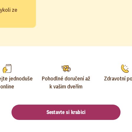
ykoli ze
jte jednoduše
Pohodlné doručení až
Zdravotní p
online
k vašim dveřím
Sestavte si krabici