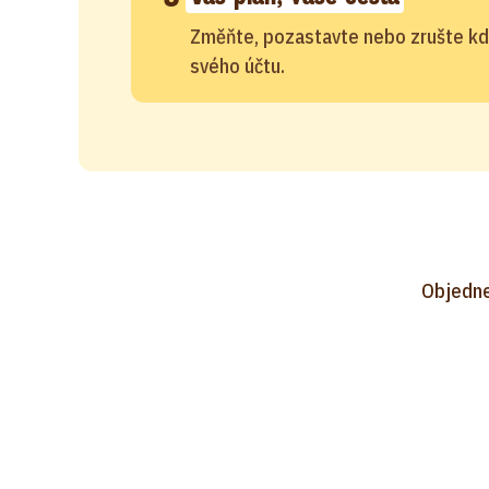
Změňte, pozastavte nebo zrušte kd
svého účtu.
Objedne