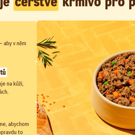
 je
čerstvé
krmivo pro 
– aby v něm
tů
je na kůži,
ách.
áme, abychom
 opravdu to