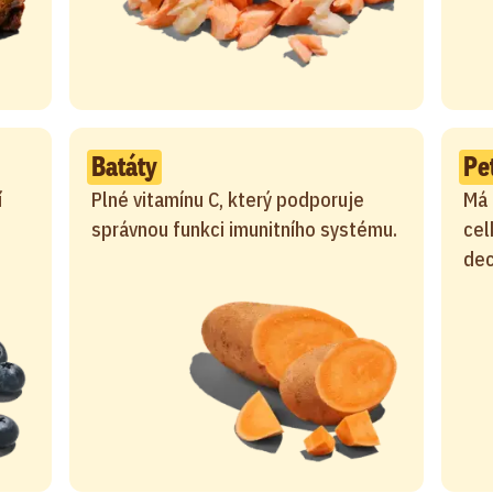
Batáty
Pe
í
Plné vitamínu C, který podporuje
Má 
správnou funkci imunitního systému.
cel
dec