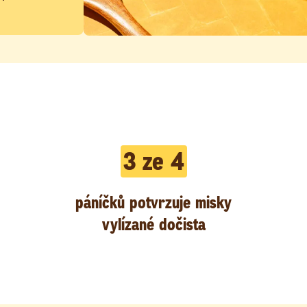
3 ze 4
páníčků potvrzuje misky
vylízané dočista