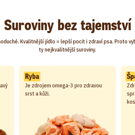
Suroviny bez tajemství
oduché. Kvalitnější jídlo = lepší pocit i zdraví psa. Proto v
ty nejkvalitnější suroviny.
Ryba
Šp
ravý
Je zdrojem omega-3 pro zdravou
Zdr
srst a kůži.
spr
kos