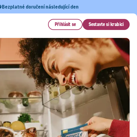
Bezplatné doručení následující den
Přihlásit se
Sestavte si krabici