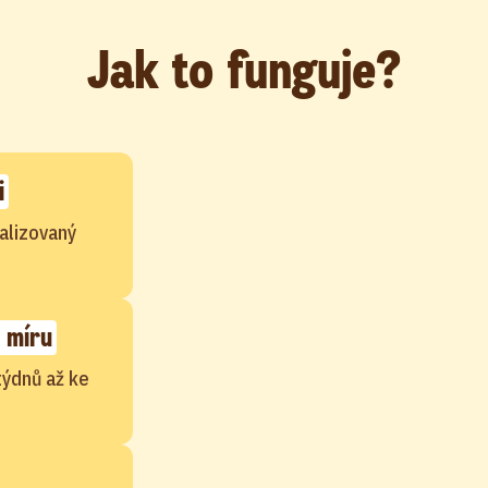
Jak to funguje?
i
alizovaný
 míru
týdnů až ke