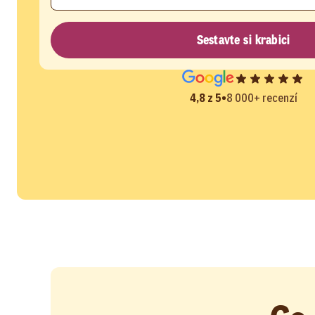
Sestavte si krabici
•
4,8 z 5
8 000+ recenzí