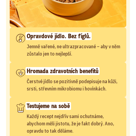
Opravdové jídlo. Bez fíglů.
Jemně vařené, ne ultrazpracované – aby v něm
zůstalo jen to nejlepší.
Hromada zdravotních benefitů
Čerstvé jídlo se pozitivně podepisuje na kůži,
srsti, střevním mikrobiomu i hovínkách.
Testujeme na sobě
Každý recept nejdřív sami ochutnáme,
abychom měli jistotu, že je fakt dobrý. Ano,
opravdu to tak děláme.