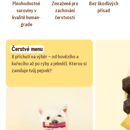
Plnohodnotné
Zmražené pro
Bez škodlivých
suroviny v
zachování
přísad
kvalitě human-
čerstvosti
grade
Čerstvé menu
8 příchutí na výběr – od hovězího a
kuřecího až po ryby a jehněčí. Kterou si
zamiluje tvůj pejsek?