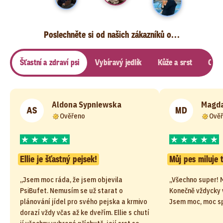
Poslechněte si od našich zákazníků o...
Šťastní a zdraví psi
Vybíravý jedlík
Kůže a srst
Citli
Aldona Sypniewska
Magda
AS
MD
Ověřeno
Ově
Ellie je šťastný pejsek!
Můj pes miluje 
„Jsem moc ráda, že jsem objevila
„Všechno super! M
PsiBufet. Nemusím se už starat o
Konečně vždycky v
plánování jídel pro svého pejska a krmivo
Jsem moc, moc s
dorazí vždy včas až ke dveřím. Ellie s chutí