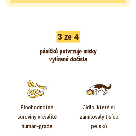
3 ze 4
páníčků potvrzuje misky
vylízané dočista
Plnohodnotné
Jídlo, které si
suroviny v kvalitě
zamilovaly tisíce
human-grade
pejsků