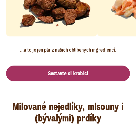
…a to je jen pár z našich oblíbených ingrediencí.
Sestavte si krabici
Milované nejedlíky, mlsouny i
(bývalými) prdíky