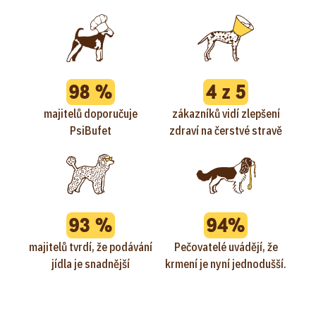
98 %
4 z 5
majitelů doporučuje
zákazníků vidí zlepšení
PsiBufet
zdraví na čerstvé stravě
93 %
94%
majitelů tvrdí, že podávání
Pečovatelé uvádějí, že
jídla je snadnější
krmení je nyní jednodušší.