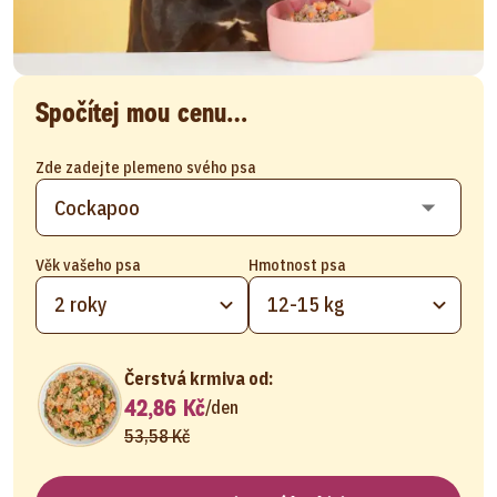
Spočítej mou cenu…
Zde zadejte plemeno svého psa
Věk vašeho psa
Hmotnost psa
2 roky
12-15 kg
Čerstvá krmiva od:
42,86 Kč
/
den
53,58 Kč