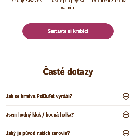
Žádný závazek
Ušité pro pejska
Doručení zdarma
na míru
Sestavte si krabici
Časté dotazy
Jak se krmiva PsiBufet vyrábí?
Jsem hodný kluk / hodná holka?
Jaký je původ našich surovin?