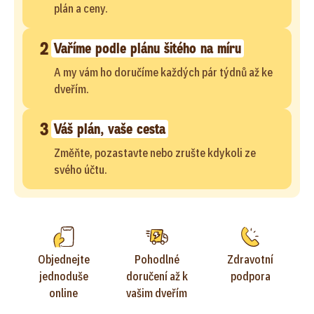
plán a ceny.
2
Vaříme podle plánu šitého na míru
A my vám ho doručíme každých pár týdnů až ke
dveřím.
3
Váš plán, vaše cesta
Změňte, pozastavte nebo zrušte kdykoli ze
svého účtu.
Objednejte
Pohodlné
Zdravotní
jednoduše
doručení až k
podpora
online
vašim dveřím