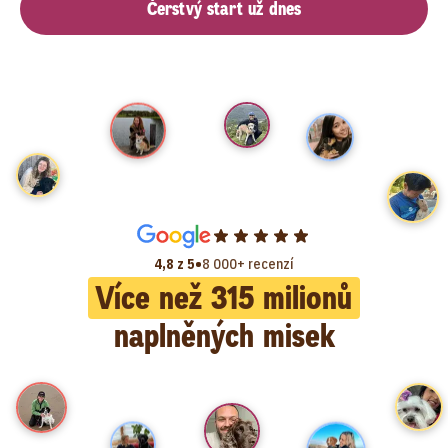
Čerstvý start už dnes
•
4,8 z 5
8 000+ recenzí
Více než
315
milionů
naplněných misek