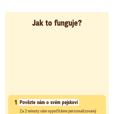
Jak to funguje?
1
Povězte nám o svém pejskovi
Za 2 minuty vám vypočítáme personalizovaný