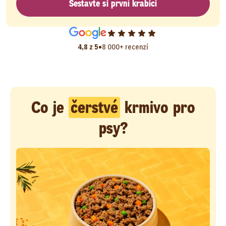
Sestavte si první krabici
•
4,8 z 5
8 000+ recenzí
Co je
čerstvé
krmivo pro
psy?