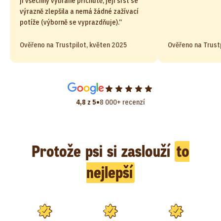
jí všechny vybrané příchutě, její srst se
výrazně zlepšila a nemá žádné zažívací
potíže (výborně se vyprazdňuje).“
Ověřeno na Trustpilot, květen 2025
Ověřeno na Trust
•
4,8 z 5
8 000+ recenzí
Protože psi si zaslouží
to
nejlepší