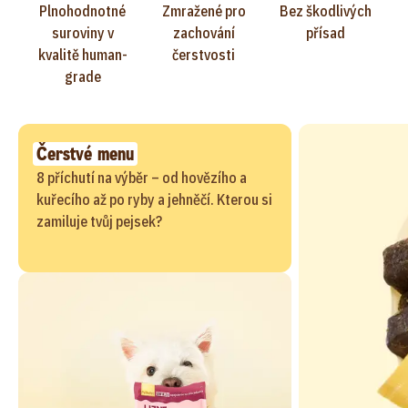
Plnohodnotné
Zmražené pro
Bez škodlivých
suroviny v
zachování
přísad
kvalitě human-
čerstvosti
grade
Čerstvé menu
8 příchutí na výběr – od hovězího a
kuřecího až po ryby a jehněčí. Kterou si
zamiluje tvůj pejsek?