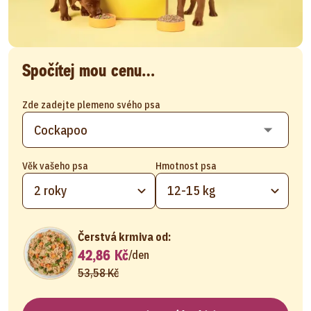
Spočítej mou cenu…
Zde zadejte plemeno svého psa
Věk vašeho psa
Hmotnost psa
2 roky
12-15 kg
Čerstvá krmiva od:
42,86 Kč
/
den
53,58 Kč