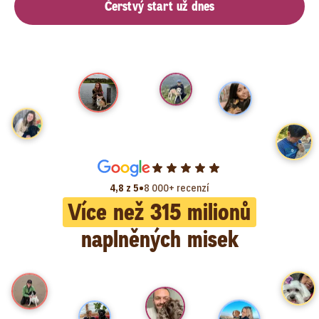
Čerstvý start už dnes
•
4,8 z 5
8 000+ recenzí
Více než
315
milionů
naplněných misek