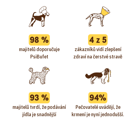
98 %
4 z 5
majitelů doporučuje
zákazníků vidí zlepšení
PsiBufet
zdraví na čerstvé stravě
93 %
94%
majitelů tvrdí, že podávání
Pečovatelé uvádějí, že
jídla je snadnější
krmení je nyní jednodušší.