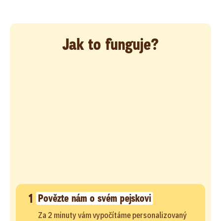
Jak to funguje?
1
Povězte nám o svém pejskovi
Za 2 minuty vám vypočítáme personalizovaný