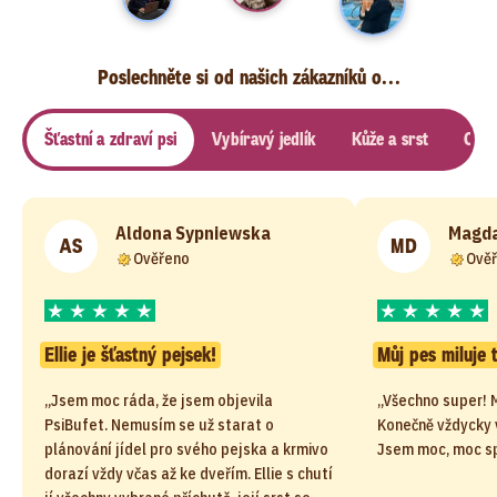
Poslechněte si od našich zákazníků o...
Šťastní a zdraví psi
Vybíravý jedlík
Kůže a srst
Citli
Aldona Sypniewska
Magda
AS
MD
Ověřeno
Ově
Ellie je šťastný pejsek!
Můj pes miluje 
„Jsem moc ráda, že jsem objevila
„Všechno super! M
PsiBufet. Nemusím se už starat o
Konečně vždycky v
plánování jídel pro svého pejska a krmivo
Jsem moc, moc s
dorazí vždy včas až ke dveřím. Ellie s chutí