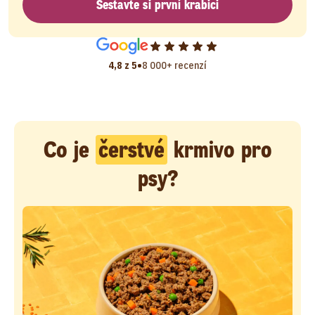
Sestavte si první krabici
•
4,8 z 5
8 000+ recenzí
Co je
čerstvé
krmivo pro
psy?