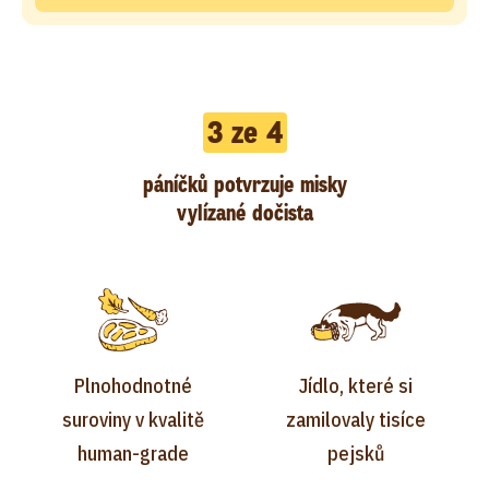
3 ze 4
páníčků potvrzuje misky
vylízané dočista
Plnohodnotné
Jídlo, které si
suroviny v kvalitě
zamilovaly tisíce
human-grade
pejsků