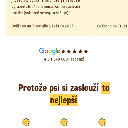
jí všechny vybrané příchutě, její srst se
výrazně zlepšila a nemá žádné zažívací
potíže (výborně se vyprazdňuje).“
Ověřeno na Trustpilot, květen 2025
Ověřeno na Trust
•
4,8 z 5
8 000+ recenzí
Protože psi si zaslouží
to
nejlepší