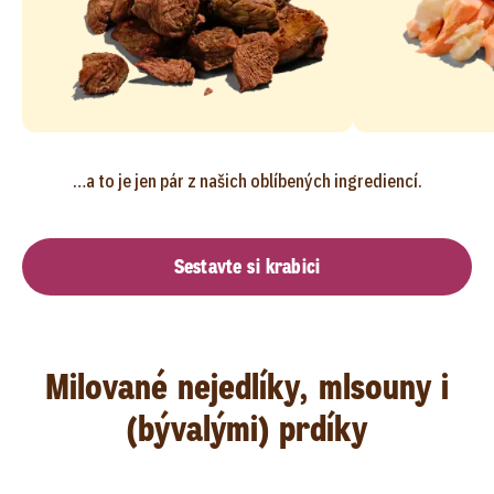
…a to je jen pár z našich oblíbených ingrediencí.
Sestavte si krabici
Milované nejedlíky, mlsouny i
(bývalými) prdíky