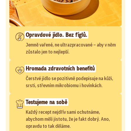
Opravdové jídlo. Bez fíglů.
Jemně vařené, ne ultrazpracované – aby v něm
zůstalo jen to nejlepší.
Hromada zdravotních benefitů
Čerstvé jídlo se pozitivně podepisuje na kůži,
srsti, střevním mikrobiomu i hovínkách.
Testujeme na sobě
Každý recept nejdřív sami ochutnáme,
abychom měli jistotu, že je fakt dobrý. Ano,
opravdu to tak děláme.