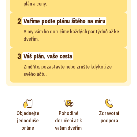
plán a ceny.
2
Vaříme podle plánu šitého na míru
A my vám ho doručíme každých pár týdnů až ke
dveřím.
3
Váš plán, vaše cesta
Změňte, pozastavte nebo zrušte kdykoli ze
svého účtu.
Objednejte
Pohodlné
Zdravotní
jednoduše
doručení až k
podpora
online
vašim dveřím