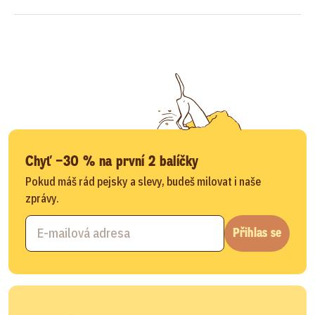
Chyť −30 % na první 2 balíčky
Pokud máš rád pejsky a slevy, budeš milovat i naše
zprávy.
Přihlas se