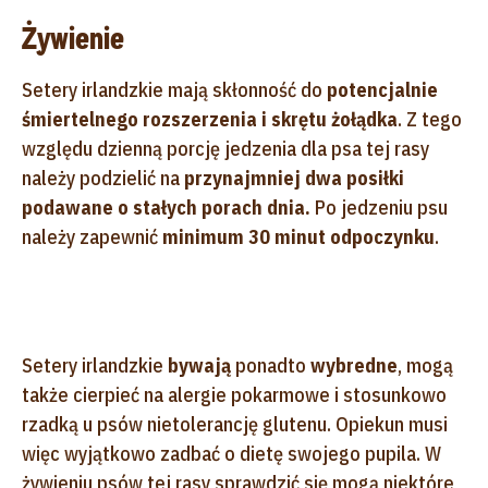
Żywienie
Setery irlandzkie mają skłonność do
potencjalnie
śmiertelnego rozszerzenia i skrętu żołądka
. Z tego
względu dzienną porcję jedzenia dla psa tej rasy
należy podzielić na
przynajmniej dwa posiłki
podawane o stałych porach dnia.
Po jedzeniu psu
należy zapewnić
minimum 30 minut odpoczynku
.
Setery irlandzkie
bywają
ponadto
wybredne
, mogą
także cierpieć na alergie pokarmowe i stosunkowo
rzadką u psów nietolerancję glutenu. Opiekun musi
więc wyjątkowo zadbać o dietę swojego pupila. W
żywieniu psów tej rasy sprawdzić się mogą niektóre