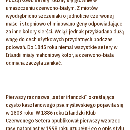
Początkowo setery rodziły się głównie w
umaszczeniu czerwono-białym. Z miotów
wyodrębniono szczeniaki o jednolicie czerwonej
maści i stopniowo eliminowano geny odpowiadające
za inne kolory sierści. Wciąż jednak przykładano dużą
wagę do cech użytkowych przydatnych podczas
polowań. Do 1845 roku niemal wszystkie setery w
Irlandii miały mahoniowy kolor, a czerwono-biała
odmiana zaczęła zanikać.
Pierwszy raz nazwa „seter irlandzki” określająca
czysto kasztanowego psa myśliwskiego pojawiła się
w 1803 roku. W 1886 roku Irlandzki Klub
Czerwonego Setera opublikował pierwszy wzorzec
rasy, natomiast w 1998 roku uzupełnił go o opis stylu