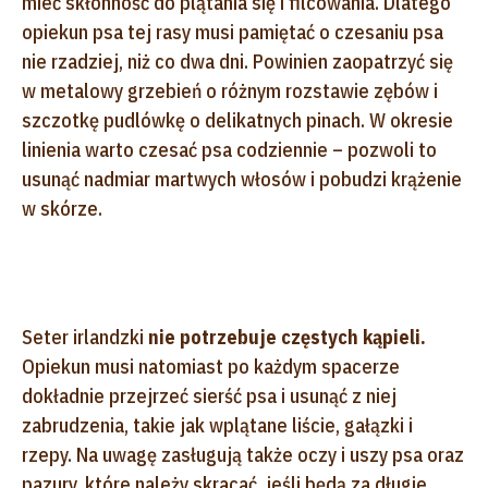
mieć skłonność do plątania się i filcowania. Dlatego
opiekun psa tej rasy musi pamiętać o czesaniu psa
nie rzadziej, niż co dwa dni. Powinien zaopatrzyć się
w metalowy grzebień o różnym rozstawie zębów i
szczotkę pudlówkę o delikatnych pinach. W okresie
linienia warto czesać psa codziennie – pozwoli to
usunąć nadmiar martwych włosów i pobudzi krążenie
w skórze.
Seter irlandzki
nie potrzebuje częstych kąpieli.
Opiekun musi natomiast po każdym spacerze
dokładnie przejrzeć sierść psa i usunąć z niej
zabrudzenia, takie jak wplątane liście, gałązki i
rzepy. Na uwagę zasługują także oczy i uszy psa oraz
pazury, które należy skracać, jeśli będą za długie.