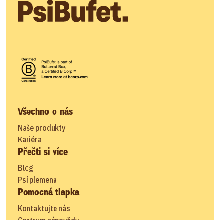
Všechno o nás
Naše produkty
Kariéra
Přečti si více
Blog
Psí plemena
Pomocná tlapka
Kontaktujte nás
Centrum nápovědy