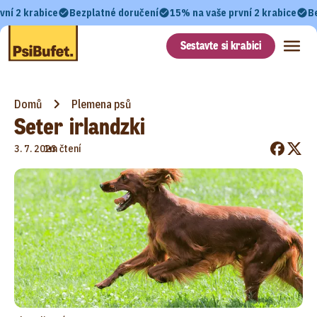
vní 2 krabice
Bezplatné doručení
15% na vaše první 2 krabice
B
Sestavte si krabici
Domů
Plemena psů
Seter irlandzki
•
3. 7. 2023
1m čtení