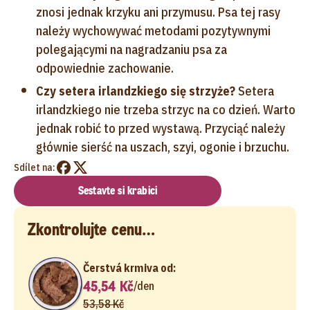
znosi jednak krzyku ani przymusu. Psa tej rasy
należy wychowywać metodami pozytywnymi
polegającymi na nagradzaniu psa za
odpowiednie zachowanie.
Czy setera irlandzkiego się strzyże?
Setera
irlandzkiego nie trzeba strzyc na co dzień. Warto
jednak robić to przed wystawą. Przyciąć należy
głównie sierść na uszach, szyi, ogonie i brzuchu.
Sdílet na:
Sestavte si krabici
Zkontrolujte cenu…
Čerstvá krmiva od:
45,54 Kč
/
den
53,58 Kč