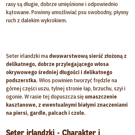
rasy są długie, dobrze umięśnione i odpowiednio
kątowane. Powinny umożliwiać psu swobodny, płynny
ruch z dalekim wykrokiem.
Seter irlandzki ma
dwuwarstwową sierść złożoną z
delikatnego, dobrze przylegającego włosa
okrywowego średniej długości i delikatnego
podszerstka.
Włos powinien tworzyć frędzle na
górnej części uszu, tylnej stronie łap, brzuchu, szyi i
ogonie. W rasie tej dopuszcza się
umaszczenie
kasztanowe, z ewentualnymi białymi znaczeniami
na piersi, gardle, palcach i czole.
Seter irlandzki - Charakter i