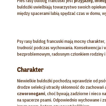
Pies rasy buldog francuski jest
przyjazny, intel
buldożki uwielbiają towarzystwo swoich opiekunó
między spacerami lubią spędzać czas w domu, wy
Psy rasy buldog francuski mają mocny charakte
trudność podczas wychowania. Konsekwencja i w
bezproblemowym, radosnym członkiem rodziny i 
Charakter
Niewielkie buldożki pochodzą wprawdzie od ps
drodze selekcji utraciły skłonność do zachowań
czworonogami
, choć bywają zadziorne i nieco 
na spacerze psami. Odpowiednio wychowane i z