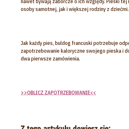
nawet bywają zaborcze o ich względy. Pieski tej
osoby samotnej, jak i większej rodziny z dziećmi.
Jak każdy pies, buldog francuski potrzebuje odp
zapotrzebowanie kaloryczne swojego pieska i d
dwa pierwsze zamówienia.
>>OBLICZ ZAPOTRZEBOWANIE<<
Z tego artykułu dowiesz się: