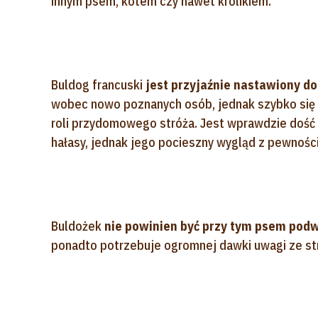
innym psem, kotem czy nawet królikiem.
Buldog francuski
jest przyjaźnie nastawiony do
wobec nowo poznanych osób, jednak szybko się do
roli przydomowego stróża. Jest wprawdzie dość c
hałasy, jednak jego pocieszny wygląd z pewnością
Buldożek
nie powinien być przy tym psem po
ponadto potrzebuje ogromnej dawki uwagi ze st