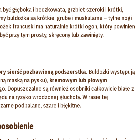
być głęboka i beczkowata, grzbiet szeroki i krótki,
 buldożka są krótkie, grube i muskularne – tylne nogi
ożek francuski ma naturalnie krótki ogon, który powinien
 być przy tym prosty, skręcony lub zawinięty.
óry sierść pozbawioną podszerstka.
Buldożki występują
rną maską na pysku),
kremowym lub płowym
ego. Dopuszczalne są również osobniki całkowicie białe z
du na ryzyko wrodzonej głuchoty. W rasie tej
zarne podpalane, szare i błękitne.
posobienie