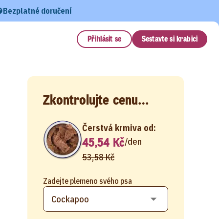
Bezplatné doručení
Přihlásit se
Sestavte si krabici
Zkontrolujte cenu…
Čerstvá krmiva od:
45,54 Kč
/
den
53,58 Kč
Zadejte plemeno svého psa