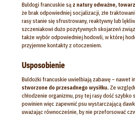
Buldogi francuskie są
z natury odważne, towarzy
że brak odpowiedniej socjalizacji, złe traktowan
rasy stanie się sfrustrowany, reaktywny lub lękl
szczeniakowi dużo pozytywnych skojarzeń związa
także wybór odpowiedniej hodowli, w której hod
przyjemne kontakty z otoczeniem.
Usposobienie
Buldożki francuskie uwielbiają zabawę – nawet 
stworzone do przesadnego wysiłku.
Ze względu
chłodzenie organizmu, psy tej rasy dość szybko 
powinien więc zapewnić psu wystarczającą dawkę
uważając równocześnie, by nie przeforsować cz