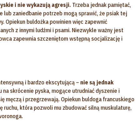
skie i nie wykazują agresji.
Trzeba jednak pamiętać,
ie lub zaniedbanie potrzeb mogą sprawić, że psiak tej
iwy. Opiekun buldożka powinien więc zapewnić
nych z innymi ludźmi i psami. Niezwykle ważny jest
owca zapewnia szczeniętom wstępną socjalizację i
intensywną i bardzo ekscytującą –
nie są jednak
 na skrócenie pyska, mogące utrudniać dyszenie i
się męczą i przegrzewają. Opiekun buldoga francuskiego
 ruchu, która pozwoli mu zbudować silną muskulaturę,
woronoga.