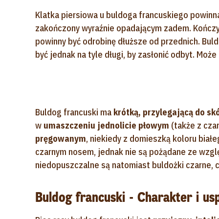
Klatka piersiowa u buldoga francuskiego powinna 
zakończony wyraźnie opadającym zadem. Kończyny
powinny być odrobinę dłuższe od przednich. Buld
być jednak na tyle długi, by zasłonić odbyt. Może
Buldog francuski ma
krótką, przylegającą do sk
w
umaszczeniu jednolicie płowym
(także z cza
pręgowanym
, niekiedy z domieszką koloru biał
czarnym nosem, jednak nie są pożądane ze wzglę
niedopuszczalne są natomiast buldożki czarne, c
Buldog francuski - Charakter i us