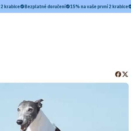
 2 krabice
Bezplatné doručení
15% na vaše první 2 krabice