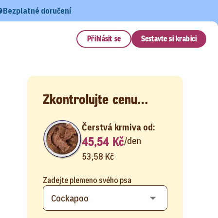
Bezplatné doručení
Přihlásit se
Sestavte si krabici
Zkontrolujte cenu…
Čerstvá krmiva od:
45,54 Kč
/
den
53,58 Kč
Zadejte plemeno svého psa