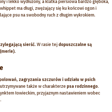
ony i lekko wydłużony, a klatka piersiowa bardzo głęboka,
 whippet ma długi, zwężający się ku końcowi ogon i
lające psu na swobodny ruch z długim wykrokiem.
rzylegającą sierść.
W rasie tej
dopuszczalne są
(merle).
ie
olowań, zagryzania szczurów i udziału w psich
yć utrzymywane także w charakterze
psa rodzinnego
.
stynktem łowieckim, przyjaznym nastawieniem wobec
.