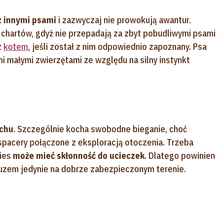
 z innymi psami
i zazwyczaj nie prowokują awantur.
h chartów, gdyż nie przepadają za zbyt pobudliwymi psami
z
kotem
, jeśli został z nim odpowiednio zapoznany. Psa
mi małymi zwierzętami ze względu na silny instynkt
chu
. Szczególnie kocha swobodne bieganie, choć
spacery połączone z eksploracją otoczenia. Trzeba
pies
może mieć skłonność do ucieczek
. Dlatego powinien
uzem jedynie na dobrze zabezpieczonym terenie.