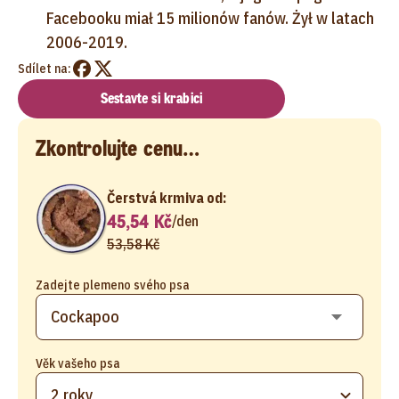
Facebooku miał 15 milionów fanów. Żył w latach
2006-2019.
Sdílet na:
Sestavte si krabici
Zkontrolujte cenu…
Čerstvá krmiva od:
45,54 Kč
/
den
53,58 Kč
Zadejte plemeno svého psa
Věk vašeho psa
2 roky