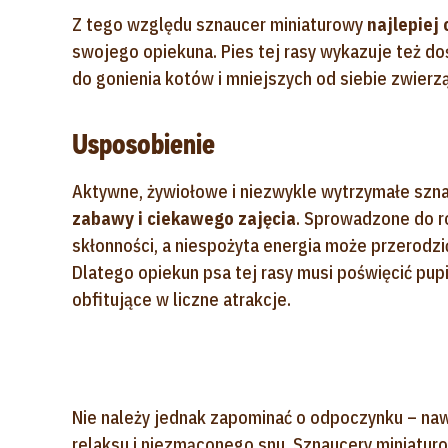
Z tego względu sznaucer miniaturowy
najlepiej 
swojego opiekuna. Pies tej rasy wykazuje też doś
do gonienia kotów i mniejszych od siebie zwierzą
Usposobienie
Aktywne, żywiołowe i niezwykle wytrzymałe szn
zabawy i ciekawego zajęcia
. Sprowadzone do r
skłonności, a niespożyta energia może przerodzić
Dlatego opiekun psa tej rasy musi poświęcić pup
obfitujące w liczne atrakcje.
Nie należy jednak zapominać o odpoczynku – nawe
relaksu i niezmąconego snu. Sznaucery miniaturow