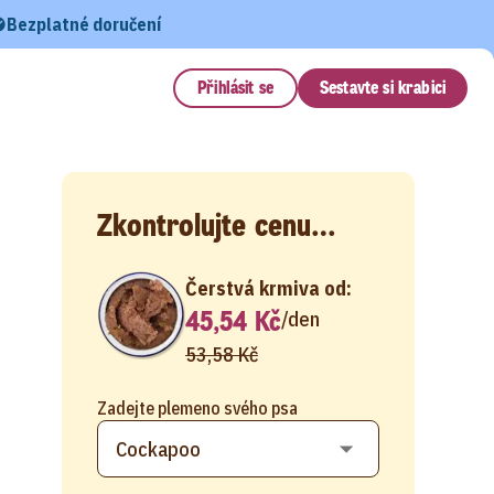
Bezplatné doručení
Přihlásit se
Sestavte si krabici
Zkontrolujte cenu…
Čerstvá krmiva od:
45,54 Kč
/
den
53,58 Kč
Zadejte plemeno svého psa