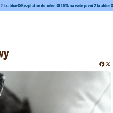
 2 krabice
Bezplatné doručení
15% na vaše první 2 krabice
wy