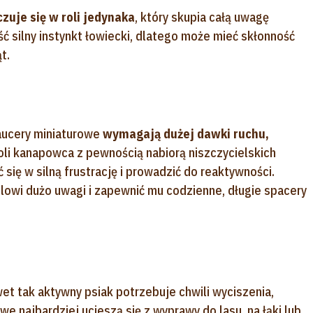
czuje się w roli jedynaka
, który skupia całą uwagę
ć silny instynkt łowiecki, dlatego może mieć skłonność
t.
aucery miniaturowe
wymagają dużej dawki ruchu,
oli kanapowca z pewnością nabiorą niszczycielskich
 się w silną frustrację i prowadzić do reaktywności.
ilowi dużo uwagi i zapewnić mu codzienne, długie spacery
t tak aktywny psiak potrzebuje chwili wyciszenia,
e najbardziej ucieszą się z wyprawy do lasu, na łąki lub