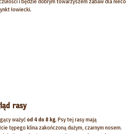
czułości i będzie dobrym towarzyszem zabaw dla nieco
ynkt łowiecki.
ląd rasy
mogący ważyć
od 4 do 8 kg
. Psy tej rasy mają
ałcie tępego klina zakończoną dużym, czarnym nosem.