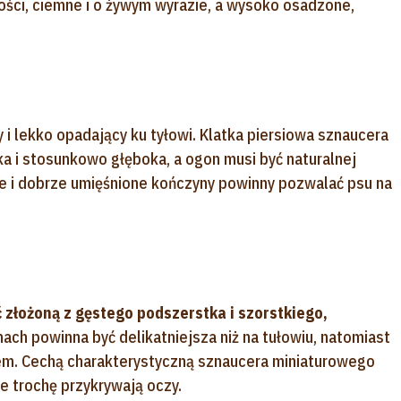
ości, ciemne i o żywym wyrazie, a wysoko osadzone,
 i lekko opadający ku tyłowi. Klatka piersiowa sznaucera
 i stosunkowo głęboka, a ogon musi być naturalnej
te i dobrze umięśnione kończyny powinny pozwalać psu na
złożoną z gęstego podszerstka i szorstkiego,
nach powinna być delikatniejsza niż na tułowiu, natomiast
sem. Cechą charakterystyczną sznaucera miniaturowego
re trochę przykrywają oczy.