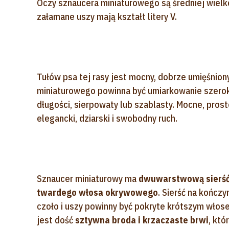
Oczy sznaucera miniaturowego są średniej wielk
załamane uszy mają kształt litery V.
Tułów psa tej rasy jest mocny, dobrze umięśniony
miniaturowego powinna być umiarkowanie szeroka
długości, sierpowaty lub szablasty. Mocne, pros
elegancki, dziarski i swobodny ruch.
Sznaucer miniaturowy ma
dwuwarstwową sierść 
twardego włosa okrywowego
. Sierść na kończy
czoło i uszy powinny być pokryte krótszym wło
jest dość
sztywna broda i krzaczaste brwi
, któ