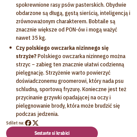
spokrewnione rasy psów pasterskich. Obydwie
obdarzone są długą, gęstą sierścią, inteligencją i
zrównoważonym charakterem. Bobtaile są
znacznie większe od PON-ów i mogą ważyć
nawet 35 kg.
Czy polskiego owczarka nizinnego się
strzyże?
Polskiego owczarka nizinnego można
strzyc – zabieg ten znacznie ułatwi codzienną
pielęgnację. Strzyżenie warto powierzyć
doświadczonemu groomerowi, który nada psu
schludną, sportową fryzurę. Konieczne jest też
przycinanie grzywki opadającej na oczy i
pielęgnowanie brody, która może brudzić się
podczas jedzenia.
Sdílet na:
Sestavte si krabici