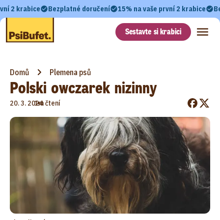
vní 2 krabice
Bezplatné doručení
15% na vaše první 2 krabice
B
Sestavte si krabici
Domů
Plemena psů
Polski owczarek nizinny
•
20. 3. 2024
1m čtení