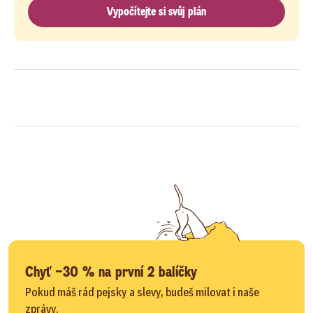
Vypočítejte si svůj plán
Chyť −30 % na první 2 balíčky
Pokud máš rád pejsky a slevy, budeš milovat i naše
zprávy.