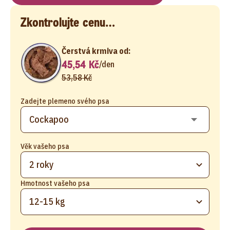
Zkontrolujte cenu…
Čerstvá krmiva od:
45,54 Kč
/
den
53,58 Kč
Zadejte plemeno svého psa
Věk vašeho psa
2 roky
Hmotnost vašeho psa
12-15 kg