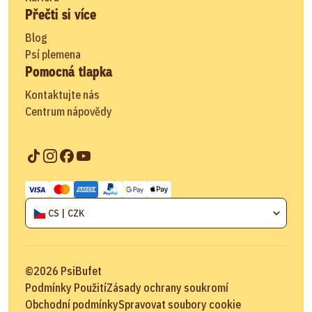
Přečti si více
Blog
Psí plemena
Pomocná tlapka
Kontaktujte nás
Centrum nápovědy
CS | CZK
©
2026
PsiBufet
Podmínky Použití
Zásady ochrany soukromí
Obchodní podmínky
Spravovat soubory cookie