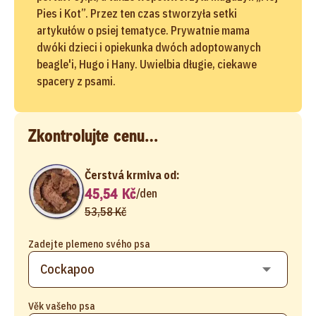
Pies i Kot”. Przez ten czas stworzyła setki
artykułów o psiej tematyce. Prywatnie mama
dwóki dzieci i opiekunka dwóch adoptowanych
beagle'i, Hugo i Hany. Uwielbia długie, ciekawe
spacery z psami.
Zkontrolujte cenu…
Čerstvá krmiva od:
45,54 Kč
/
den
53,58 Kč
Zadejte plemeno svého psa
Věk vašeho psa