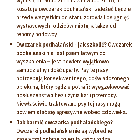
wynosić od 5000 zł do nawet 8000 zł. To, ile
kosztuje owczarek podhalański, zależeć będzie
przede wszystkim od stanu zdrowia i osiągnięć
wystawowych rodziców miotu, a także od
renomy hodowcy.
Owczarek podhalański - jak szkolić?
Owczarek
podhalański nie jest psem łatwym do
wyszkolenia – jest bowiem wyjątkowo
samodzielny i dość uparty. Psy tej rasy
potrzebują konsekwentnego, doświadczonego
opiekuna, który będzie potrafił wyegzekwować
posłuszeństwo bez użycia kar i przemocy.
Niewłaściwie traktowane psy tej rasy mogą
bowiem stać się agresywne wobec człowieka.
Jak karmić owczarka podhalańskiego?
Owczarki podhalańskie nie są wybredne i
zazwyczaj dobrze tolerują każdy rodzaj