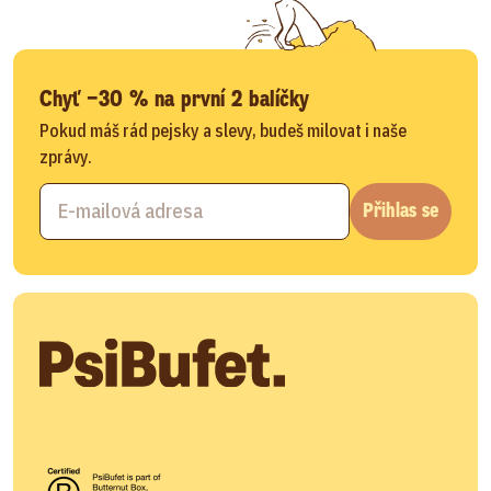
Chyť −30 % na první 2 balíčky
Pokud máš rád pejsky a slevy, budeš milovat i naše
zprávy.
Přihlas se