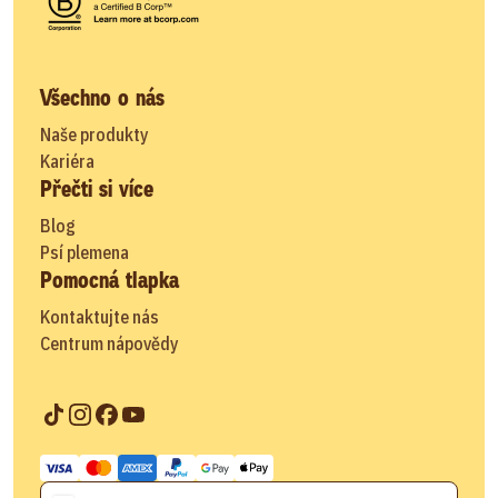
Všechno o nás
Naše produkty
Kariéra
Přečti si více
Blog
Psí plemena
Pomocná tlapka
Kontaktujte nás
Centrum nápovědy