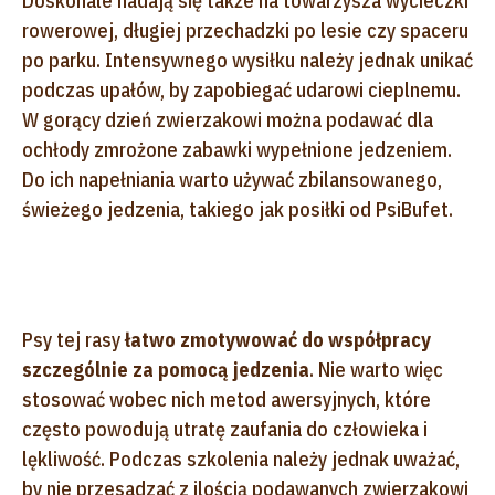
Doskonale nadają się także na towarzysza wycieczki
rowerowej, długiej przechadzki po lesie czy spaceru
po parku. Intensywnego wysiłku należy jednak unikać
podczas upałów, by zapobiegać udarowi cieplnemu.
W gorący dzień zwierzakowi można podawać dla
ochłody zmrożone zabawki wypełnione jedzeniem.
Do ich napełniania warto używać zbilansowanego,
świeżego jedzenia, takiego jak posiłki od PsiBufet.
Psy tej rasy
łatwo zmotywować do współpracy
szczególnie za pomocą jedzenia
. Nie warto więc
stosować wobec nich metod awersyjnych, które
często powodują utratę zaufania do człowieka i
lękliwość. Podczas szkolenia należy jednak uważać,
by nie przesadzać z ilością podawanych zwierzakowi