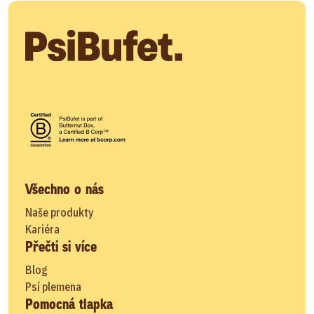
Všechno o nás
Naše produkty
Kariéra
Přečti si více
Blog
Psí plemena
Pomocná tlapka