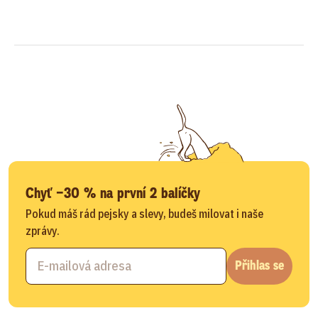
Chyť −30 % na první 2 balíčky
Pokud máš rád pejsky a slevy, budeš milovat i naše
zprávy.
Přihlas se