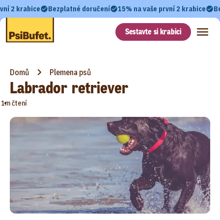
vní 2 krabice
Bezplatné doručení
15% na vaše první 2 krabice
B
Sestavte si krabici
Domů
Plemena psů
Labrador retriever
•
1m čtení