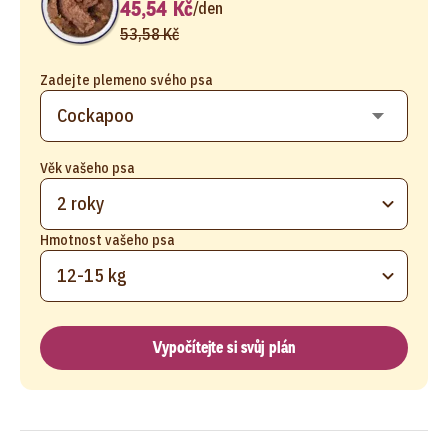
45,54 Kč
/
den
53,58 Kč
Zadejte plemeno svého psa
Věk vašeho psa
2 roky
Hmotnost vašeho psa
12-15 kg
Vypočítejte si svůj plán