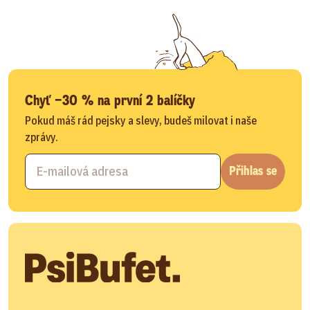
Chyť −30 % na první 2 balíčky
Pokud máš rád pejsky a slevy, budeš milovat i naše
zprávy.
Přihlas se