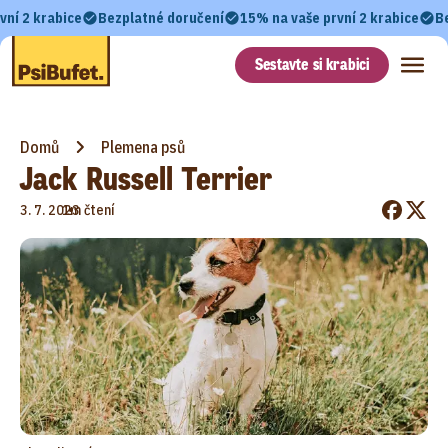
vní 2 krabice
Bezplatné doručení
15% na vaše první 2 krabice
B
Sestavte si krabici
Domů
Plemena psů
Jack Russell Terrier
•
3. 7. 2023
1m čtení