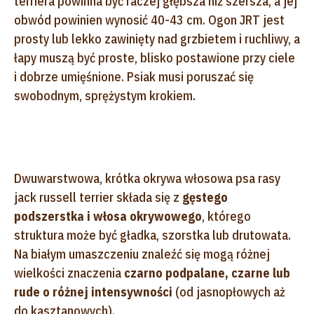
terriera powinna być raczej głębsza niż szersza, a jej
obwód powinien wynosić 40-43 cm. Ogon JRT jest
prosty lub lekko zawinięty nad grzbietem i ruchliwy, a
łapy muszą być proste, blisko postawione przy ciele
i dobrze umięśnione. Psiak musi poruszać się
swobodnym, sprężystym krokiem.
Dwuwarstwowa, krótka okrywa włosowa psa rasy
jack russell terrier składa się z
gęstego
podszerstka i włosa okrywowego
, którego
struktura może być gładka, szorstka lub drutowata.
Na białym umaszczeniu znaleźć się mogą różnej
wielkości znaczenia
czarno podpalane, czarne lub
rude o różnej intensywności
(od jasnopłowych aż
do kasztanowych).