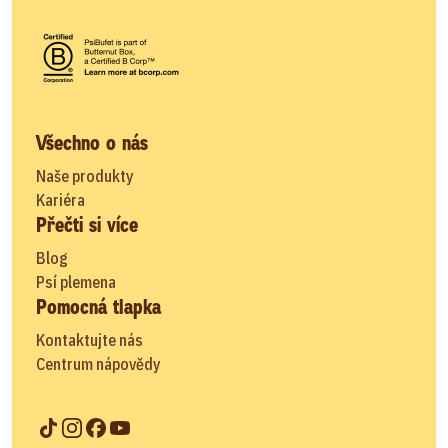
Všechno o nás
Naše produkty
Kariéra
Přečti si více
Blog
Psí plemena
Pomocná tlapka
Kontaktujte nás
Centrum nápovědy