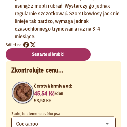
usunąć z mebli i ubrań. Wystarczy go jednak
regularnie szczotkować. Szorstkowłosy jack nie
linieje tak bardzo, wymaga jednak
czasochłonnego trymowania raz na 3-4
miesiące.
Sdílet na:
Sestavte si krabici
Zkontrolujte cenu…
Čerstvá krmiva od:
45,54 Kč
/
den
53,58 Kč
Zadejte plemeno svého psa