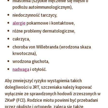
miastenia (szybkie męczenie się mięśni o
podłożu autoimmunologicznym),
niedoczynność tarczycy,
alergie
pokarmowe i kontaktowe,
różne problemy dermatologiczne,
cukrzyca,
choroba von Willebranda (wrodzona skaza
krwotoczna),
wrodzona głuchota,
nadwaga
i otyłość.
Aby zmniejszyć ryzyko wystąpienia takich
dolegliwości u JRT, szczeniaka należy kupować
wyłącznie ze sprawdzonych hodowli zrzeszonych w
ZKwP (FCI). Rodzice miotu powinni być przebadani
przez okulistę i ortopedę, zaleca się także