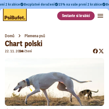
vní 2 krabice
Bezplatné doručení
15% na vaše první 2 krabice
B
Sestavte si krabici
Domů
Plemena psů
Chart polski
•
22. 11. 2024
1m čtení