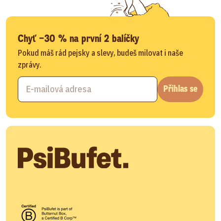
Chyť −30 % na první 2 balíčky
Pokud máš rád pejsky a slevy, budeš milovat i naše
zprávy.
Přihlas se