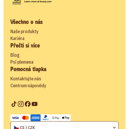
Všechno o nás
Naše produkty
Kariéra
Přečti si více
Blog
Psí plemena
Pomocná tlapka
Kontaktujte nás
Centrum nápovědy
CS | CZK