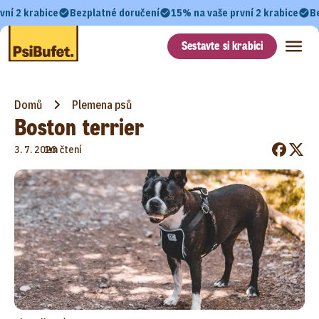
vní 2 krabice
Bezplatné doručení
15% na vaše první 2 krabice
B
Sestavte si krabici
Domů
Plemena psů
Boston terrier
•
3. 7. 2023
1m čtení