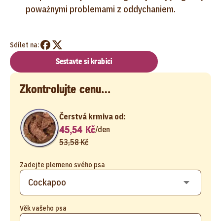
poważnymi problemami z oddychaniem.
Sdílet na:
Sestavte si krabici
Zkontrolujte cenu…
Čerstvá krmiva od:
45,54 Kč
/
den
53,58 Kč
Zadejte plemeno svého psa
Věk vašeho psa