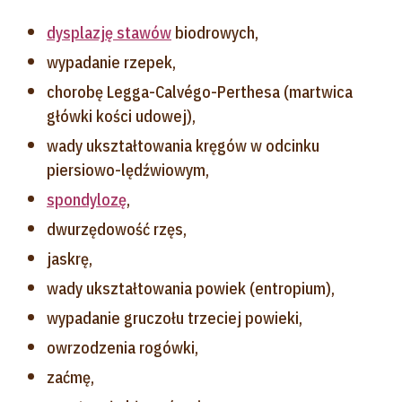
dysplazję stawów
biodrowych,
wypadanie rzepek,
chorobę Legga-Calvégo-Perthesa (martwica
główki kości udowej),
wady ukształtowania kręgów w odcinku
piersiowo-lędźwiowym,
spondylozę
,
dwurzędowość rzęs,
jaskrę,
wady ukształtowania powiek (entropium),
wypadanie gruczołu trzeciej powieki,
owrzodzenia rogówki,
zaćmę,