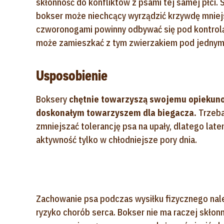
skłonność do konfliktów z psami tej samej płci.
bokser może niechcący wyrządzić krzywdę mniejs
czworonogami powinny odbywać się pod kontrol
może zamieszkać z tym zwierzakiem pod jedny
Usposobienie
Boksery
chętnie towarzyszą swojemu opiekunow
doskonałym towarzyszem dla biegacza.
Trzeba
zmniejszać tolerancję psa na upały, dlatego la
aktywność tylko w chłodniejsze pory dnia.
Zachowanie psa podczas wysiłku fizycznego nal
ryzyko chorób serca. Bokser nie ma raczej skło