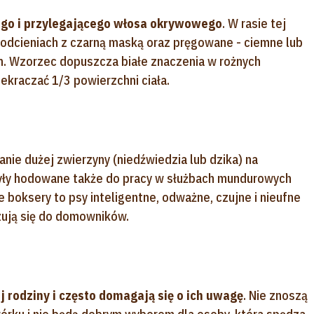
ego i przylegającego włosa okrywowego
. W rasie tej
odcieniach z czarną maską oraz pręgowane - ciemne lub
m. Wzorzec dopuszcza białe znaczenia w rożnych
zekraczać 1/3 powierzchni ciała.
ie dużej zwierzyny (niedźwiedzia lub dzika) na
były hodowane także do pracy w służbach mundurowych
e boksery to psy inteligentne, odważne, czujne i nieufne
ązują się do domowników.
 rodziny i często domagają się o ich uwagę
. Nie znoszą