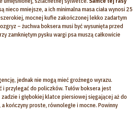
ze umięśnionej, szlachetnej sylwetce.
Samce tej rasy
 są nieco mniejsze, a ich minimalna masa ciała wynosi 25
 szerokiej, mocnej kufie zakończonej lekko zadartym
odozgryz – żuchwa boksera musi być wysunięta przed
 przy zamkniętym pysku wargi psa muszą całkowicie
gencję, jednak nie mogą mieć groźnego wyrazu.
i przylegać do policzków. Tułów boksera jest
zadzie i głębokiej klatce piersiowej sięgającej aż do
i, a kończyny proste, równoległe i mocne. Powinny