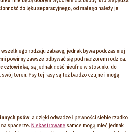
órku i nie będą dobrym wyborem dla osoby, która spędza
kłonność do lęku separacyjnego, od małego należy je
i wszelkiego rodzaju zabawę, jednak bywa podczas niej
iećmi powinny zawsze odbywać się pod nadzorem rodzica.
c człowieka,
są jednak dość nieufne w stosunku do
swój teren. Psy tej rasy są też bardzo czujne i mogą
 innych psów
, a dzięki odwadze i pewności siebie rzadko
 na spacerze.
Niekastrowane
samce mogą mieć jednak