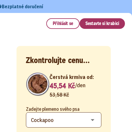
Bezplatné doručení
Přihlásit se
Sestavte si krabici
Zkontrolujte cenu…
Čerstvá krmiva od:
45,54 Kč
/
den
53,58 Kč
Zadejte plemeno svého psa