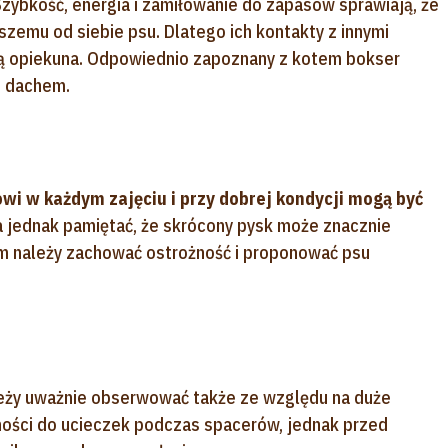
 Szybkość, energia i zamiłowanie do zapasów sprawiają, że
zemu od siebie psu. Dlatego ich kontakty z innymi
ą opiekuna. Odpowiednio zapoznany z kotem bokser
m dachem.
i w każdym zajęciu i przy dobrej kondycji mogą być
 jednak pamiętać, że skrócony pysk może znacznie
tem należy zachować ostrożność i proponować psu
eży uważnie obserwować także ze względu na duże
nności do ucieczek podczas spacerów, jednak przed