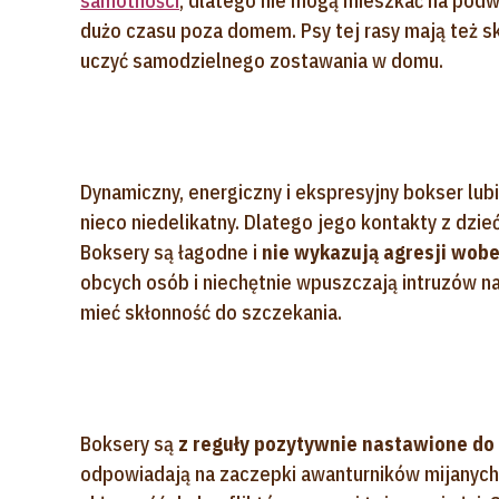
samotności
, dlatego nie mogą mieszkać na podw
dużo czasu poza domem. Psy tej rasy mają też s
uczyć samodzielnego zostawania w domu.
Dynamiczny, energiczny i ekspresyjny bokser lub
nieco niedelikatny. Dlatego jego kontakty z dz
Boksery są łagodne i
nie wykazują agresji wobe
obcych osób i niechętnie wpuszczają intruzów na 
mieć skłonność do szczekania.
Boksery są
z reguły pozytywnie nastawione do
odpowiadają na zaczepki awanturników mijanych