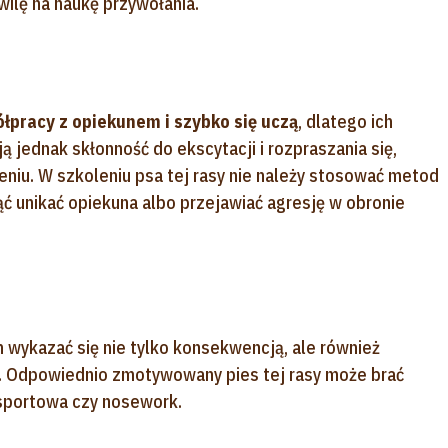
wilę na naukę przywołania.
ółpracy z opiekunem i szybko się uczą
, dlatego ich
 jednak skłonność do ekscytacji i rozpraszania się,
niu. W szkoleniu psa tej rasy nie należy stosować metod
ć unikać opiekuna albo przejawiać agresję w obronie
wykazać się nie tylko konsekwencją, ale również
u. Odpowiednio zmotywowany pies tej rasy może brać
 sportowa czy nosework.