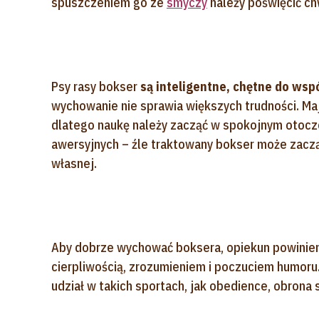
spuszczeniem go ze
smyczy
należy poświęcić ch
Psy rasy bokser
są inteligentne, chętne do wsp
wychowanie nie sprawia większych trudności. Mają
dlatego naukę należy zacząć w spokojnym otocze
awersyjnych – źle traktowany bokser może zaczą
własnej.
Aby dobrze wychować boksera, opiekun powinien 
cierpliwością, zrozumieniem i poczuciem humor
udział w takich sportach, jak obedience, obrona