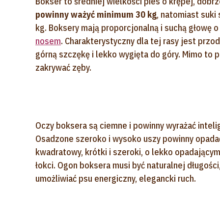
Bokser to średniej wielkości pies o krępej, dobr
powinny ważyć minimum 30 kg
, natomiast suki
kg. Boksery mają proporcjonalną i suchą głowę o
nosem
. Charakterystyczny dla tej rasy jest prz
górną szczękę i lekko wygięta do góry. Mimo to
zakrywać zęby.
Oczy boksera są ciemne i powinny wyrażać inteli
Osadzone szeroko i wysoko uszy powinny opadać 
kwadratowy, krótki i szeroki, o lekko opadającym 
łokci. Ogon boksera musi być naturalnej długośc
umożliwiać psu energiczny, elegancki ruch.