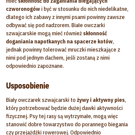
mieć
skłonność do zaganiania biegających
czworonogów
i być w stosunku do nich niedelikatne,
dlatego ich zabawy z innymi psami powinny zawsze
odbywać się pod nadzorem. Białe owczarki
szwajcarskie mogą mieć również
skłonność
do
ganiania napotkanych na spacerze kotów
,
jednak powinny tolerować mruczki mieszkające z
nimi pod jednym dachem, jeśli zostaną z nimi
odpowiednio zapoznane.
Usposobienie
Biały owczarek szwajcarski to
żywy i aktywny pies
,
który potrzebować będzie dużej dawki aktywności
fizycznej. Psy tej rasy są wytrzymałe, mogą więc
stanowić dobre towarzystwo do porannego biegania
czy przejażdżki rowerowej. Odpowiednio