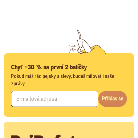
Chyť −30 % na první 2 balíčky
Pokud máš rád pejsky a slevy, budeš milovat i naše
zprávy.
Přihlas se