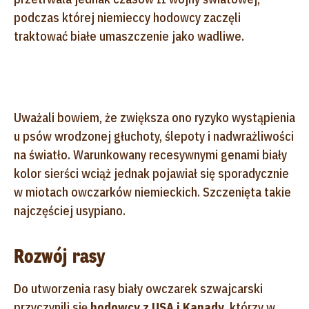
podczas której niemieccy hodowcy zaczęli
traktować białe umaszczenie jako wadliwe.
Uważali bowiem, że zwiększa ono ryzyko wystąpienia
u psów wrodzonej głuchoty, ślepoty i nadwrażliwości
na światło. Warunkowany recesywnymi genami biały
kolor sierści wciąż jednak pojawiał się sporadycznie
w miotach owczarków niemieckich. Szczenięta takie
najczęściej usypiano.
Rozwój rasy
Do utworzenia rasy biały owczarek szwajcarski
przyczynili się
hodowcy z USA i Kanady
, którzy w