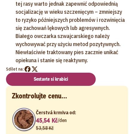
tej rasy warto jednak zapewnić odpowiednią
socjalizację w wieku szczenięcym – zmniejszy
to ryzyko późniejszych problemów i rozwinięcia
się zachowań lękowych lub agresywnych.
Białego owczarka szwajcarskiego należy
wychowywać przy użyciu metod pozytywnych.
Niewłaściwie traktowany pies zacznie unikać
opiekuna i stanie się reaktywny.
Sdílet na:
Sestavte si krabici
Zkontrolujte cenu…
Čerstvá krmiva od:
45,54 Kč
/
den
53,58 Kč