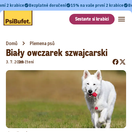
vní 2 krabice
Bezplatné doručení
15% na vaše první 2 krabice
B
Sestavte si krabici
Domů
Plemena psů
Biały owczarek szwajcarski
•
3. 7. 2023
1m čtení