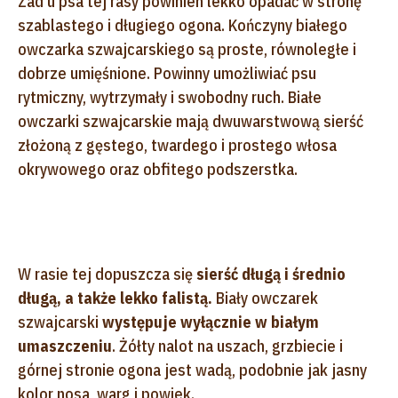
Zad u psa tej rasy powinien lekko opadać w stronę
szablastego i długiego ogona. Kończyny białego
owczarka szwajcarskiego są proste, równoległe i
dobrze umięśnione. Powinny umożliwiać psu
rytmiczny, wytrzymały i swobodny ruch. Białe
owczarki szwajcarskie mają dwuwarstwową sierść
złożoną z gęstego, twardego i prostego włosa
okrywowego oraz obfitego podszerstka.
W rasie tej dopuszcza się
sierść długą i średnio
długą, a także lekko falistą.
Biały owczarek
szwajcarski
występuje wyłącznie w białym
umaszczeniu
. Żółty nalot na uszach, grzbiecie i
górnej stronie ogona jest wadą, podobnie jak jasny
kolor nosa, warg i powiek.