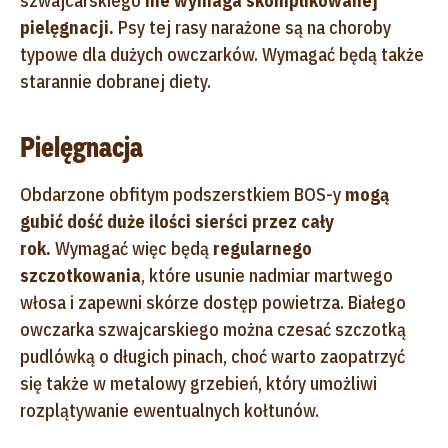
szwajcarskiego
nie wymaga skomplikowanej
pielęgnacji.
Psy tej rasy narażone są na choroby
typowe dla dużych owczarków. Wymagać będą także
starannie dobranej diety.
Pielęgnacja
Obdarzone obfitym podszerstkiem BOS-y
mogą
gubić dość duże ilości sierści przez cały
rok.
Wymagać więc będą
regularnego
szczotkowania
, które usunie nadmiar martwego
włosa i zapewni skórze dostęp powietrza. Białego
owczarka szwajcarskiego można czesać szczotką
pudlówką o długich pinach, choć warto zaopatrzyć
się także w metalowy grzebień, który umożliwi
rozplątywanie ewentualnych kołtunów.