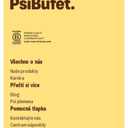
Všechno o nás
Naše produkty
Kariéra
Přečti si více
Blog
Psí plemena
Pomocná tlapka
Kontaktujte nás
Centrum nápovědy