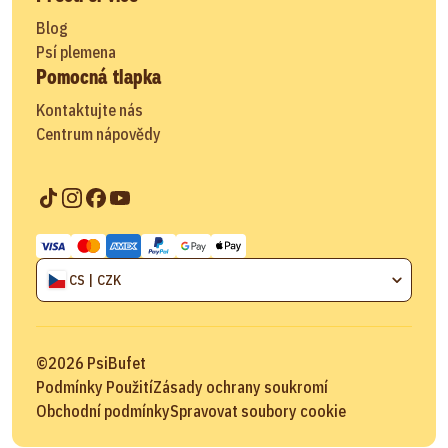
Blog
Psí plemena
Pomocná tlapka
Kontaktujte nás
Centrum nápovědy
CS | CZK
©
2026
PsiBufet
Podmínky Použití
Zásady ochrany soukromí
Obchodní podmínky
Spravovat soubory cookie