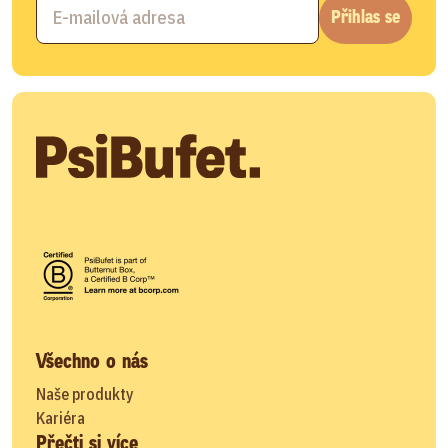
Přihlas se
Všechno o nás
Naše produkty
Kariéra
Přečti si více