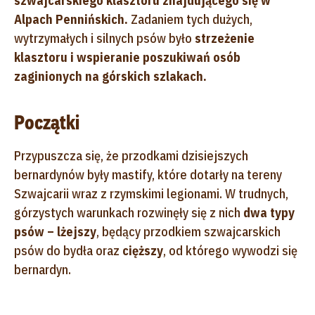
szwajcarskiego klasztoru znajdującego się w
Alpach Pennińskich.
Zadaniem tych dużych,
wytrzymałych i silnych psów było
strzeżenie
klasztoru i wspieranie poszukiwań osób
zaginionych na górskich szlakach.
Początki
Przypuszcza się, że przodkami dzisiejszych
bernardynów były mastify, które dotarły na tereny
Szwajcarii wraz z rzymskimi legionami. W trudnych,
górzystych warunkach rozwinęły się z nich
dwa typy
psów –
lżejszy
, będący przodkiem szwajcarskich
psów do bydła oraz
cięższy
, od którego wywodzi się
bernardyn.