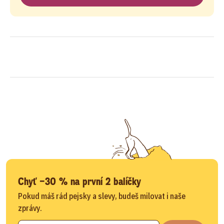
Chyť −30 % na první 2 balíčky
Pokud máš rád pejsky a slevy, budeš milovat i naše
zprávy.