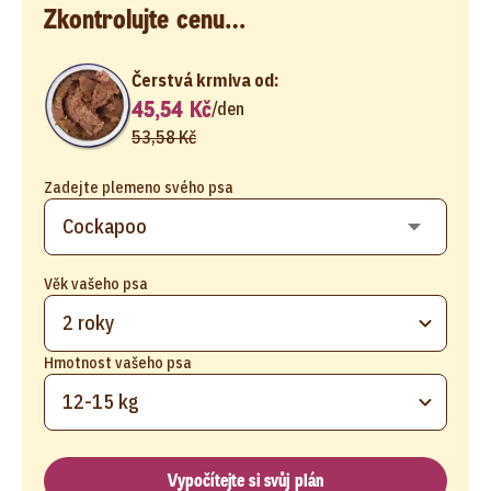
Zkontrolujte cenu…
Čerstvá krmiva od:
45,54 Kč
/
den
53,58 Kč
Zadejte plemeno svého psa
Věk vašeho psa
2 roky
Hmotnost vašeho psa
12-15 kg
Vypočítejte si svůj plán