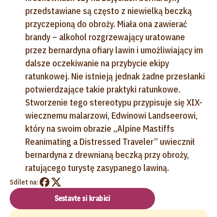
przedstawiane są często z niewielką beczką
przyczepioną do obroży. Miała ona zawierać
brandy – alkohol rozgrzewający uratowane
przez bernardyna ofiary lawin i umożliwiający im
dalsze oczekiwanie na przybycie ekipy
ratunkowej. Nie istnieją jednak żadne przesłanki
potwierdzające takie praktyki ratunkowe.
Stworzenie tego stereotypu przypisuje się XIX-
wiecznemu malarzowi, Edwinowi Landseerowi,
który na swoim obrazie „Alpine Mastiffs
Reanimating a Distressed Traveler” uwiecznił
bernardyna z drewnianą beczką przy obroży,
ratującego turystę zasypanego lawiną.
Sdílet na:
Sestavte si krabici