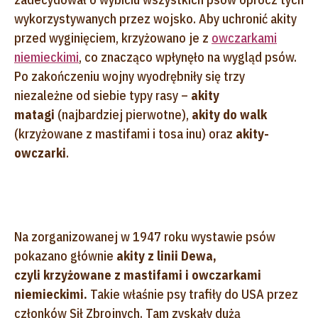
wykorzystywanych przez wojsko. Aby uchronić akity
przed wyginięciem, krzyżowano je z
owczarkami
niemieckimi
, co znacząco wpłynęło na wygląd psów.
Po zakończeniu wojny wyodrębniły się trzy
niezależne od siebie typy rasy –
akity
matagi
(najbardziej pierwotne),
akity do walk
(krzyżowane z mastifami i tosa inu) oraz
akity-
owczarki
.
Na zorganizowanej w 1947 roku wystawie psów
pokazano głównie
akity z linii Dewa,
czyli
krzyżowane z mastifami i owczarkami
niemieckimi.
Takie właśnie psy trafiły do USA przez
członków Sił Zbrojnych. Tam zyskały dużą