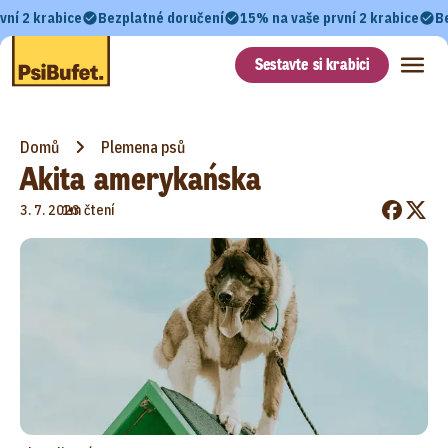
vní 2 krabice
Bezplatné doručení
15% na vaše první 2 krabice
B
Sestavte si krabici
Domů
Plemena psů
Akita amerykańska
•
3. 7. 2023
1m čtení