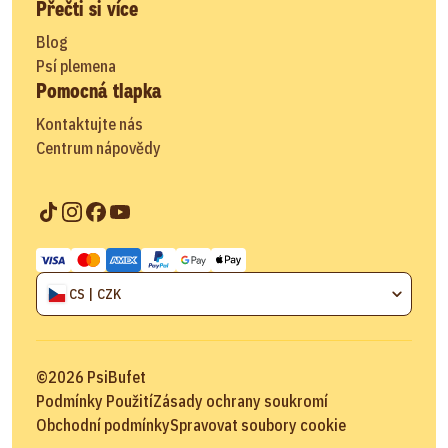
Přečti si více
Blog
Psí plemena
Pomocná tlapka
Kontaktujte nás
Centrum nápovědy
CS | CZK
©
2026
PsiBufet
Podmínky Použití
Zásady ochrany soukromí
Obchodní podmínky
Spravovat soubory cookie