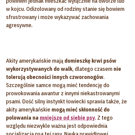
powinien jednak mieszkać wyłącznie na dworze lub
w kojcu. Odizolowany od rodziny stanie się bowiem
sfrustrowany i może wykazywać zachowania
agresywne.
Akity amerykańskie mają
domieszkę krwi psów
wykorzystywanych do walk
, dlatego czasem
nie
tolerują obecności innych czworonogów
.
Szczególnie samce mogą mieć tendencję do
prowokowania awantur z innymi niekastrowanymi
psami. Dość silny instynkt łowiecki sprawia także, że
akity amerykańskie
mogą mieć skłonność do
polowania na
mniejsze od siebie psy
. Z tego
względu niezwykle ważna jest odpowiednia
socjalizacja psa tej rasy. Nauka prawidłowej