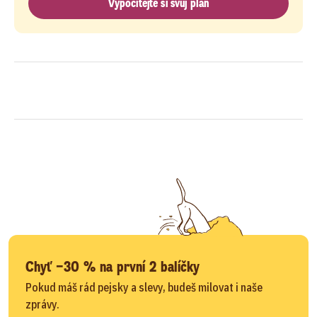
Vypočítejte si svůj plán
Chyť −30 % na první 2 balíčky
Pokud máš rád pejsky a slevy, budeš milovat i naše
zprávy.