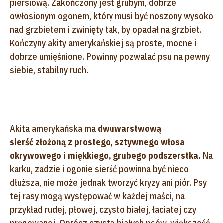
piersiową. Zakończony jest grubym, dobrze
owłosionym ogonem, który musi być noszony wysoko
nad grzbietem i zwinięty tak, by opadał na grzbiet.
Kończyny akity amerykańskiej są proste, mocne i
dobrze umięśnione. Powinny pozwalać psu na pewny
siebie, stabilny ruch.
Akita amerykańska ma
dwuwarstwową
sierść
złożoną z prostego, sztywnego włosa
okrywowego i miękkiego, grubego podszerstka.
Na
karku, zadzie i ogonie sierść powinna być nieco
dłuższa, nie może jednak tworzyć kryzy ani piór. Psy
tej rasy mogą występować w każdej maści, na
przykład rudej, płowej, czysto białej, łaciatej czy
pręgowanej. Oprócz czysto białych psów, większość