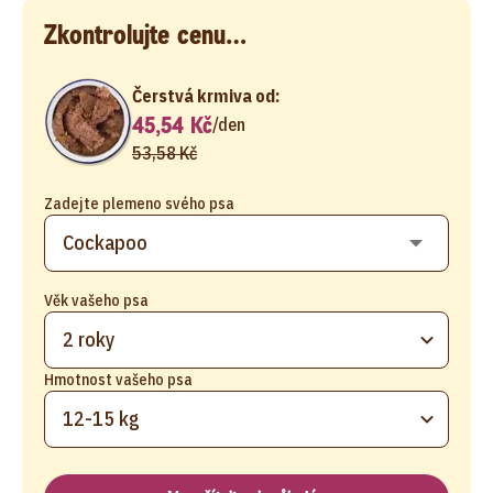
Zkontrolujte cenu…
Čerstvá krmiva od:
45,54 Kč
/
den
53,58 Kč
Zadejte plemeno svého psa
Věk vašeho psa
2 roky
Hmotnost vašeho psa
12-15 kg