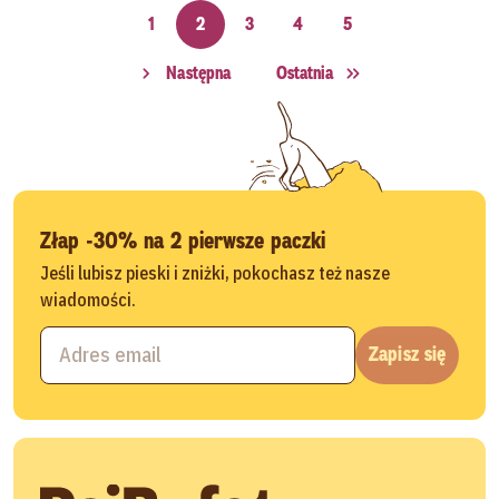
1
2
3
4
5
Następna
Ostatnia
Złap -30% na 2 pierwsze paczki
Jeśli lubisz pieski i zniżki, pokochasz też nasze
wiadomości.
Zapisz się