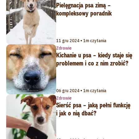
Pielęgnacja psa zimą –
kompleksowy poradnik
11 gru 2024 • 1m czytania
Zdrowie
Kichanie u psa – kiedy staje się
problemem i co z nim zrobić?
06 gru 2024 • 1m czytania
Zdrowie
Sierść psa – jaką pełni funkcję
i jak o nią dbać?