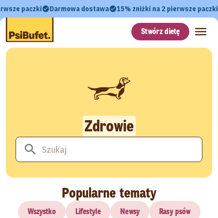
erwsze paczki
Darmowa dostawa
15% zniżki na 2 pierwsze paczki
Stwórz dietę
Zdrowie
Popularne tematy
Wszystko
Lifestyle
Newsy
Rasy psów