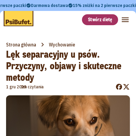
erwsze paczki
Darmowa dostawa
15% zniżki na 2 pierwsze paczki
Stwórz dietę
Strona główna
Wychowanie
Lęk separacyjny u psów.
Przyczyny, objawy i skuteczne
metody
•
1 gru 2023
1m czytania