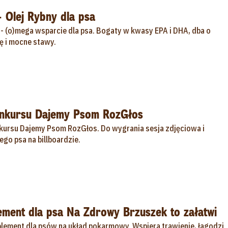
 Olej Rybny dla psa
 - (o)mega wsparcie dla psa. Bogaty w kwasy EPA i DHA, dba o
rę i mocne stawy.
onkursu Dajemy Psom RozGłos
kursu Dajemy Psom RozGłos. Do wygrania sesja zdjęciowa i
go psa na billboardzie.
ment dla psa Na Zdrowy Brzuszek to załatwi
lement dla psów na układ pokarmowy. Wspiera trawienie, łagodzi