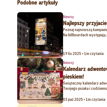
Podobne artykuły
Newsy
Najlepszy przyjaci
Poznaj najnowszą kampanię,
Na billboardach występują
19 lis 2025 • 1m czytania
Newsy
Kalendarz adwentow
pieskiem!
Świąteczny kalendarz adwe
Twojego psiaka i codzienna
03 paź 2025 • 1m czytania