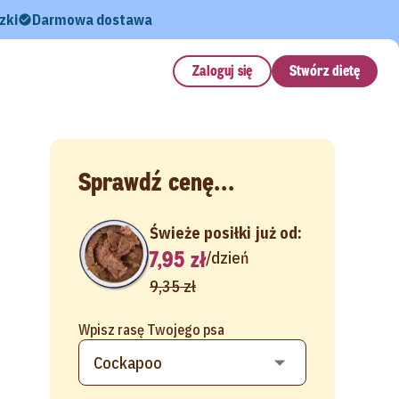
zki
Darmowa dostawa
Zaloguj się
Stwórz dietę
Sprawdź cenę...
Świeże posiłki już od:
7,95 zł
/
dzień
9,35 zł
Wpisz rasę Twojego psa