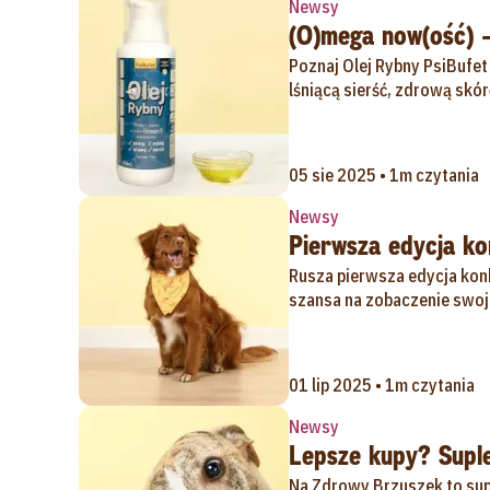
Newsy
(O)mega now(ość) –
Poznaj Olej Rybny PsiBufet
lśniącą sierść, zdrową skó
05 sie 2025 • 1m czytania
Newsy
Pierwsza edycja k
Rusza pierwsza edycja kon
szansa na zobaczenie swoje
01 lip 2025 • 1m czytania
Newsy
Lepsze kupy? Suple
Na Zdrowy Brzuszek to sup