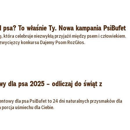
el psa? To właśnie Ty. Nowa kampania PsiBufet
 która celebruje niezwykłą przyjaźń między psem i człowiekiem.
 zwycięzcy konkursu Dajemy Psom RozGłos.
y dla psa 2025 – odliczaj do świąt z
ntowy dla psa PsiBufet to 24 dni naturalnych przysmaków dla
 porcja uśmiechu dla Ciebie.