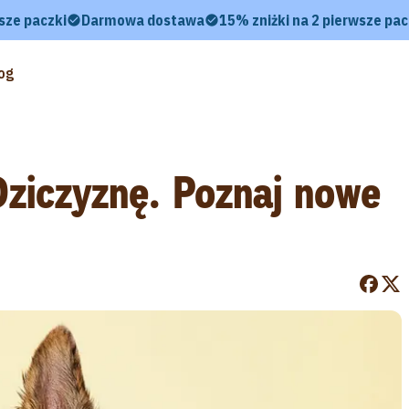
sze paczki
Darmowa dostawa
15% zniżki na 2 pierwsze pac
og
Dziczyznę. Poznaj nowe