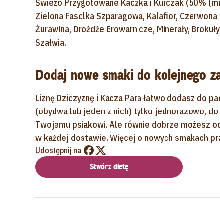
Świeżo Przygotowane Kaczka i Kurczak (50% (mi
Zielona Fasolka Szparagowa, Kalafior, Czerwona
Żurawina, Drożdże Browarnicze, Minerały, Brokuł
Szałwia.
Dodaj nowe smaki do kolejnego z
Liznę Dziczyznę i Kacza Para łatwo dodasz do pa
(obydwa lub jeden z nich) tylko jednorazowo, do
Twojemu psiakowi. Ale równie dobrze możesz od ra
w każdej dostawie. Więcej o nowych smakach pr
Udostępnij na:
Stwórz dietę