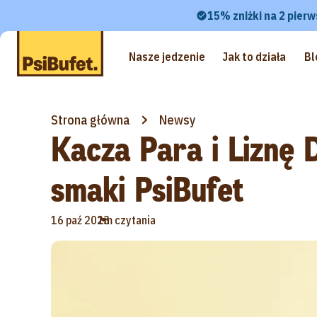
15% zniżki na 2 pierw
Nasze jedzenie
Jak to działa
Bl
Strona główna
Newsy
Kacza Para i Liznę 
smaki PsiBufet
•
16 paź 2023
1m czytania