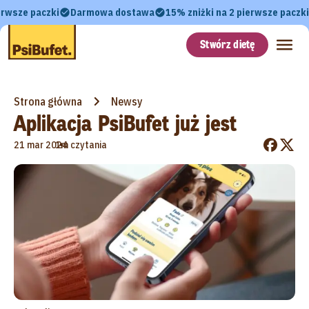
erwsze paczki
Darmowa dostawa
15% zniżki na 2 pierwsze paczki
Stwórz dietę
Strona główna
Newsy
Aplikacja PsiBufet już jest
•
21 mar 2024
1m czytania