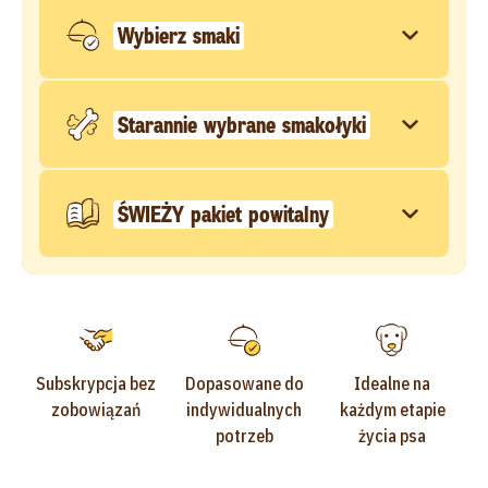
Wybierz smaki
Starannie wybrane smakołyki
ŚWIEŻY pakiet powitalny
Subskrypcja bez
Dopasowane do
Idealne na
zobowiązań
indywidualnych
każdym etapie
potrzeb
życia psa