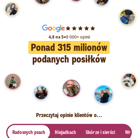
•
4,8 na 5
8 000+ opinii
Ponad
315
milionów
podanych posiłków
Przeczytaj opinie klientów o...
Radosnych psach
Niejadkach
Skórze i sierści
Wrażli