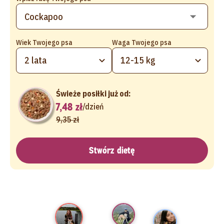
Wiek Twojego psa
Waga Twojego psa
2 lata
12-15 kg
Świeże posiłki już od:
7,48 zł
/
dzień
9,35 zł
Stwórz dietę