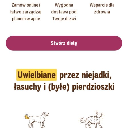
Zamów online i
Wygodna
Wsparcie dla
łatwo zarządzaj
dostawa pod
zdrowia
planem w apce
Twoje drzwi
Stwórz dietę
Uwielbiane
przez niejadki,
łasuchy i (byłe) pierdzioszki