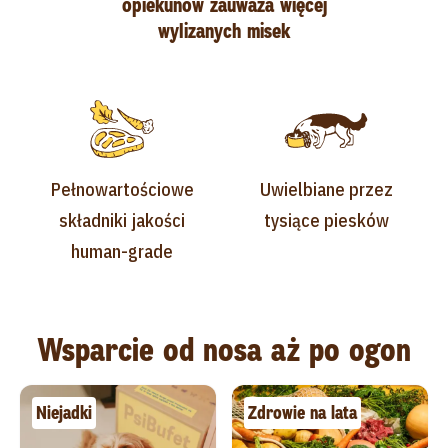
opiekunów zauważa więcej
wylizanych misek
Pełnowartościowe
Uwielbiane przez
składniki jakości
tysiące piesków
human-grade
Wsparcie od nosa aż po ogon
Niejadki
Zdrowie na lata