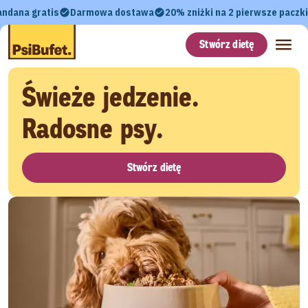
andana gratis
Darmowa dostawa
20% zniżki na 2 pierwsze paczki
Stwórz dietę
Świeże jedzenie.
Radosne psy.
Stwórz dietę