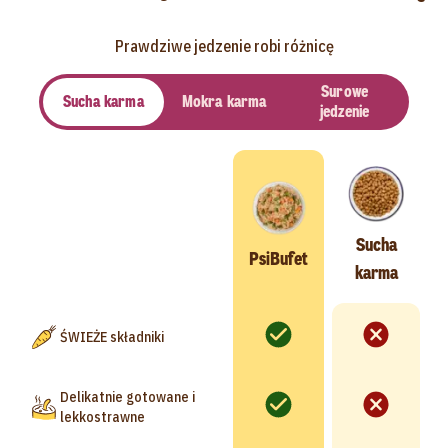
Prawdziwe jedzenie robi różnicę
Surowe
Sucha karma
Mokra karma
jedzenie
Sucha
PsiBufet
karma
ŚWIEŻE składniki
Delikatnie gotowane i
lekkostrawne