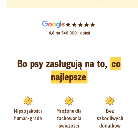
•
4,8 na 5
8 000+ opinii
Bo psy zasługują na to,
co
najlepsze
Mięso jakości
Mrożone dla
Bez
human-grade
zachowania
szkodliwych
świeżości
dodatków