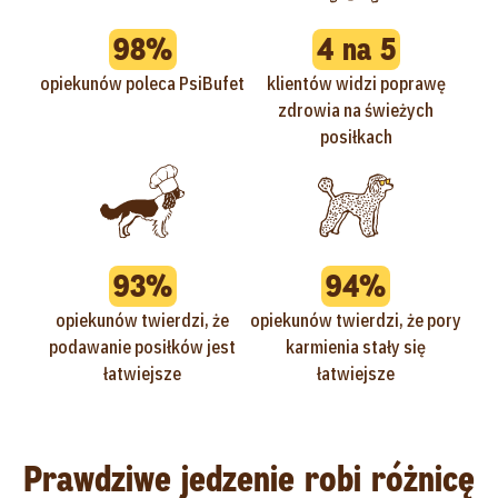
98%
4 na 5
opiekunów poleca PsiBufet
klientów widzi poprawę
zdrowia na świeżych
posiłkach
93%
94%
opiekunów twierdzi, że
opiekunów twierdzi, że pory
podawanie posiłków jest
karmienia stały się
łatwiejsze
łatwiejsze
Prawdziwe jedzenie robi różnicę