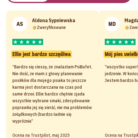
Aldona Sypniewska
Magda
AS
MD
Zweryfikowane
Zwe
Ellie jest bardzo szczęśliwa
Mój pies uwielb
“Bardzo się cieszę, że znalazłam PsiBufet.
“wszystko super! 
Nie dość, że mam z głowy planowanie
jedzenie. W końcu
posiłków dla mojego psiaka to jeszcze
Jestem bardzo b
karma jest dostarczana na czas pod
same drzwi. Ellie bardzo chętnie zjada
wszystkie wybrane smaki, zdecydowanie
poprawiła jej się sierść, nie ma problemów
żołądkowych (bardzo ładnie się
wypróżnia“
Ocena na Trustpilot, maj 2025
Ocena na Trustpi