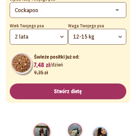
Wiek Twojego psa
Waga Twojego psa
2 lata
12-15 kg
Świeże posiłki już od:
7,48 zł
/
dzień
9,35 zł
Stwórz dietę