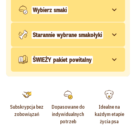
Wybierz smaki
Starannie wybrane smakołyki
ŚWIEŻY pakiet powitalny
Subskrypcja bez
Dopasowane do
Idealne na
zobowiązań
indywidualnych
każdym etapie
potrzeb
życia psa