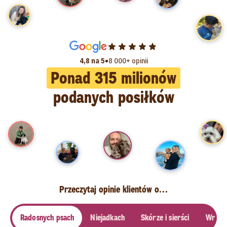
•
4,8 na 5
8 000+ opinii
Ponad
315
milionów
podanych posiłków
Przeczytaj opinie klientów o...
Radosnych psach
Niejadkach
Skórze i sierści
Wrażli