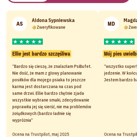
Aldona Sypniewska
Magda
AS
MD
Zweryfikowane
Zwe
Ellie jest bardzo szczęśliwa
Mój pies uwielb
“Bardzo się cieszę, że znalazłam PsiBufet.
“wszystko super! 
Nie dość, że mam z głowy planowanie
jedzenie. W końcu
posiłków dla mojego psiaka to jeszcze
Jestem bardzo b
karma jest dostarczana na czas pod
same drzwi. Ellie bardzo chętnie zjada
wszystkie wybrane smaki, zdecydowanie
poprawiła jej się sierść, nie ma problemów
żołądkowych (bardzo ładnie się
wypróżnia“
Ocena na Trustpilot, maj 2025
Ocena na Trustpi