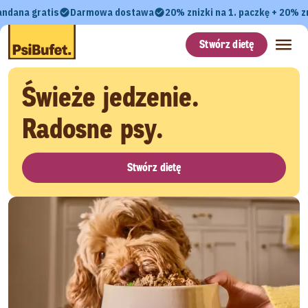
andana gratis
Darmowa dostawa
20% znizki na 1. paczkę + 20% zn
Stwórz dietę
Świeże jedzenie.
Radosne psy.
Stwórz dietę