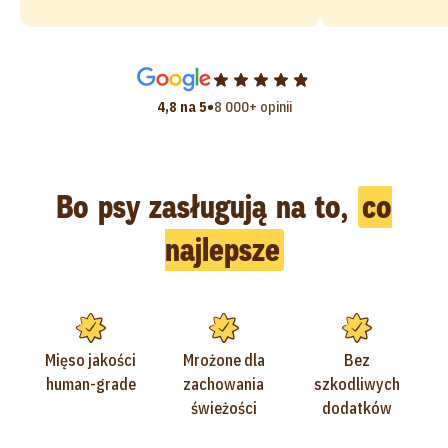
•
4,8 na 5
8 000+ opinii
Bo psy zasługują na to,
co
najlepsze
Mięso jakości
Mrożone dla
Bez
human-grade
zachowania
szkodliwych
świeżości
dodatków