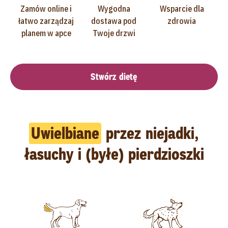
Zamów online i
Wygodna
Wsparcie dla
łatwo zarządzaj
dostawa pod
zdrowia
planem w apce
Twoje drzwi
Stwórz dietę
Uwielbiane
przez niejadki,
łasuchy i (byłe) pierdzioszki