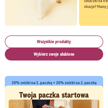
Smaczki na tre
okazje? Mamy 
Wszystkie produkty
Wybierz swoje ulubione
20% znizki na 1. paczkę + 20% znizki na 2. paczkę
Twoja paczka startowa