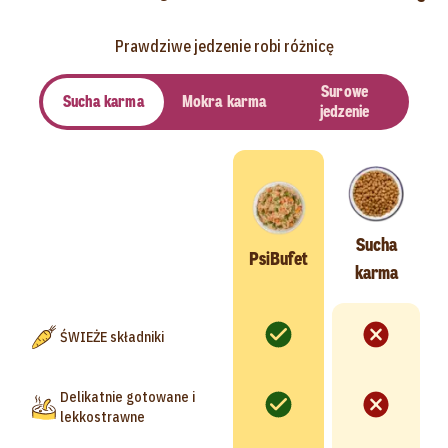
Prawdziwe jedzenie robi różnicę
Surowe
Sucha karma
Mokra karma
jedzenie
Sucha
PsiBufet
karma
ŚWIEŻE składniki
Delikatnie gotowane i
lekkostrawne