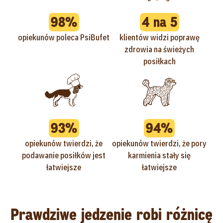
98%
4 na 5
opiekunów poleca PsiBufet
klientów widzi poprawę
zdrowia na świeżych
posiłkach
93%
94%
opiekunów twierdzi, że
opiekunów twierdzi, że pory
podawanie posiłków jest
karmienia stały się
łatwiejsze
łatwiejsze
Prawdziwe jedzenie robi różnicę